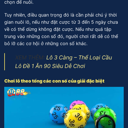
chọn để nuôi.
Tuy nhiên, điều quan trọng đó là cần phải chú ý thời
gian nuôi lô, nếu như đặt cược từ 3 đến 5 ngày chưa
về có thể dừng không đặt cược. Nếu như quá tập
trung vào những con số đó, người chơi rất dễ có thể
bỏ lỡ các cơ hội ở những con số khác.
XEM THÊM:
Lô 3 Càng – Thể Loại Cầu
Lô Đề 1 Ăn 90 Siêu Dễ Chơi
Chơi lô theo tổng các con số của giải đặc biệt