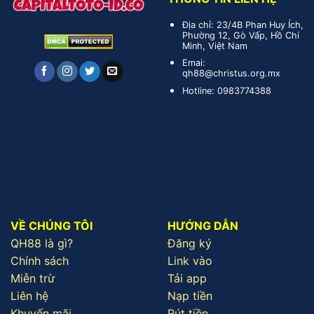
Địa chỉ: 23/4B Phan Huy Ích,
Phường 12, Gò Vấp, Hồ Chí
Minh, Việt Nam
Emai:
qh88@christus.org.mx
Hotline: 0983774388
VỀ CHÚNG TÔI
HƯỚNG DẪN
QH88 là gì?
Đăng ký
Chính sách
Link vào
Miễn trừ
Tải app
Liên hệ
Nạp tiền
Khuyến mãi
Rút tiền