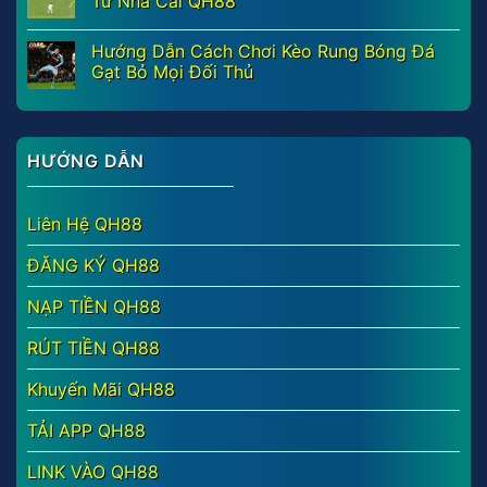
Từ Nhà Cái QH88
Hướng Dẫn Cách Chơi Kèo Rung Bóng Đá
Gạt Bỏ Mọi Đối Thủ
HƯỚNG DẪN
Liên Hệ QH88
ĐĂNG KÝ QH88
NẠP TIỀN QH88
RÚT TIỀN QH88
Khuyến Mãi QH88
TẢI APP QH88
LINK VÀO QH88