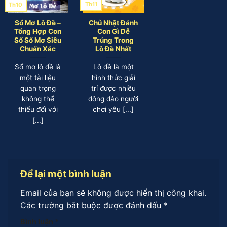
Th11
Th10
Sổ Mơ Lô Đề –
Chủ Nhật Đánh
Tổng Hợp Con
Con Gì Dễ
Số Sổ Mơ Siêu
Trúng Trong
Chuẩn Xác
Lô Đề Nhất
Sổ mơ lô đề là
Lô đề là một
một tài liệu
hình thức giải
quan trọng
trí được nhiều
không thể
đông đảo người
thiếu đối với
chơi yêu [...]
[...]
Để lại một bình luận
Email của bạn sẽ không được hiển thị công khai.
Các trường bắt buộc được đánh dấu
*
Bình luận
*