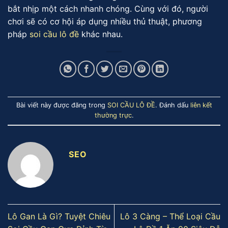
bắt nhịp một cách nhanh chóng. Cùng với đó, người
chơi sẽ có cơ hội áp dụng nhiều thủ thuật, phương
pháp
soi cầu lô đề
khác nhau.
Bài viết này được đăng trong
SOI CẦU LÔ ĐỀ
. Đánh dấu
liên kết
thường trực
.
SEO
Lô Gan Là Gì? Tuyệt Chiêu
Lô 3 Càng – Thể Loại Cầu