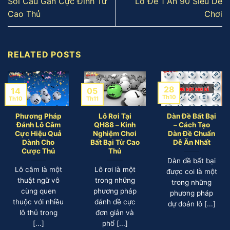
Soi Cầu Gan Cực Đỉnh Từ
Lô Đề 1 Ăn 90 Siêu Dễ
Cao Thủ
Chơi
RELATED POSTS
28
14
05
Th10
Th10
Th11
Phương Pháp
Lô Rơi Tại
Dàn Đề Bất Bại
Đánh Lô Câm
QH88 – Kinh
– Cách Tạo
Cực Hiệu Quả
Nghiệm Chơi
Dàn Đề Chuẩn
Dành Cho
Bất Bại Từ Cao
Dễ Ăn Nhất
Cược Thủ
Thủ
Dàn đề bất bại
Lô câm là một
Lô rơi là một
được coi là một
thuật ngữ vô
trong những
trong những
cùng quen
phương pháp
phương pháp
thuộc với nhiều
đánh đề cực
dự đoán lô [...]
lô thủ trong
đơn giản và
[...]
phổ [...]