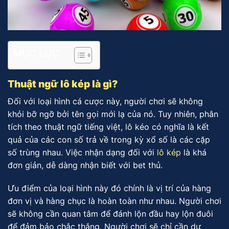
MỤC LỤC:
Thuật ngữ lô kép là gì?
Đối với loại hình cá cược này, người chơi sẽ không
khỏi bỡ ngỡ bởi tên gọi mới lạ của nó. Tuy nhiên, phân
tích theo thuật ngữ tiếng việt, lô kéo có nghĩa là kết
quả của các con số trả về trong kỳ xổ số là các cặp
số trùng nhau. Việc nhận dạng đối với
lô kép
là khá
đơn giản, dễ dàng nhận biết với bet thủ.
Ưu điểm của loại hình này đó chính là vị trí của hàng
đơn vị và hàng chục là hoàn toàn như nhau. Người chơi
sẽ không cần quan tâm để đánh lộn đầu hay lộn đuôi
để đảm bảo chắc thắng. Người chơi sẽ chỉ cần dự