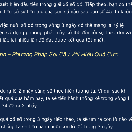
ất hiện đầu tiên trong giải xổ số đó. Tiếp theo, bạn có th
m liệu có sự liên tục của con số nào sau con số 45 đó khôn
việc nuôi số đó trong vòng 3 ngày có thể mang lại tỷ lệ
việc sử dụng phương pháp này có thể đòi hỏi sự theo dõi và
 lặp lại nhiều lần để đạt được kết quả tốt nhất.
nh – Phương Pháp Soi Cầu Với Hiệu Quả Cực
dụng lô 2 nháy cũng sẽ thực hiện tương tự. Ví dụ, sau khi
ết quả của hôm nay, ta sẽ tiến hành thống kê trong vòng 1
 34 đã ra 2 nháy.
quả xổ số trong 3 ngày tiếp theo, ta sẽ tìm ra con lô nào v
ó chúng ta sẽ tiến hành nuôi con lô đó trong 3 ngày.