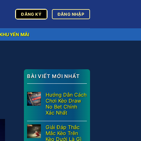
ĐĂNG KÝ
ĐĂNG NHẬP
KHUYẾN MÃI
BÀI VIẾT MỚI NHẤT
Hướng Dẫn Cách
Chơi Kèo Draw
No Bet Chính
Xác Nhất
Giải Đáp Thắc
Mắc Kèo Trên
Kèo Dưới Là Gì