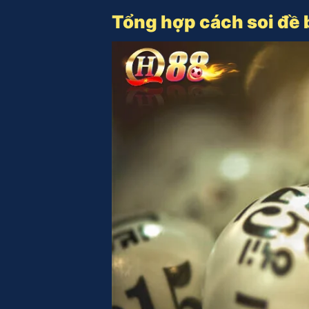
Tổng hợp cách soi đề 