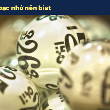
bạc nhớ nên biết