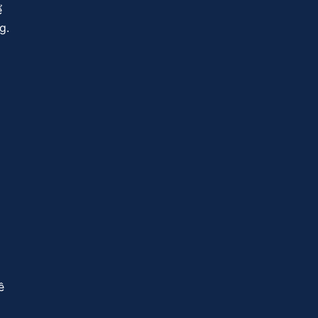
ể
g.
ề