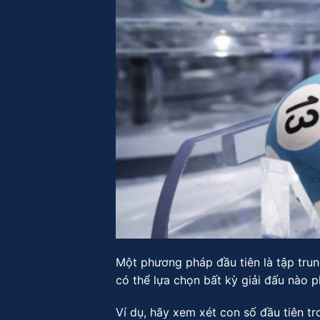
Một phương pháp đầu tiên là tập trun
có thể lựa chọn bất kỳ giải đấu nào p
Ví dụ, hãy xem xét con số đầu tiên tr