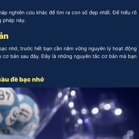
áp nghiên cứu khác để tìm ra con số đẹp nhất. Để hiểu rõ
g pháp này.
ản
bạc nhớ, trước hết bạn cần nắm vững nguyên lý hoạt động
 cơ bản sau đây. Đây là những nguyên tắc cơ bản mà bạn
 cầu đề bạc nhớ