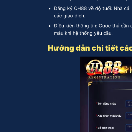
Đăng ký QH88 về độ tuổi: Nhà cái n
các giao dịch.
Điều kiện thông tin: Cược thủ cần
mẫu khi hệ thống yêu cầu.
Hướng dẫn chi tiết cá