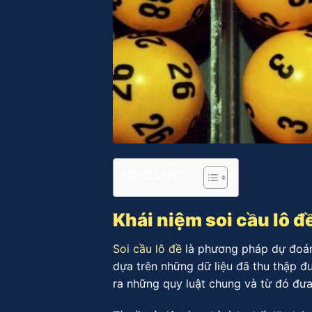
MỤC LỤC:
Khái niệm soi cầu lô đ
Soi cầu lô đề
là phương pháp dự đoán 
dựa trên những dữ liệu đã thu thập đ
ra những quy luật chung và từ đó đưa 