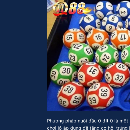
Phương pháp nuôi đầu 0 đít 0 là một
chơi lô áp dụng để tăng cơ hội trúng