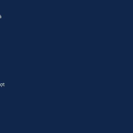
à
ượt