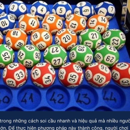
 trong những cách soi cầu nhanh và hiệu quả mà nhiều ngườ
 lớn. Để thực hiện phương pháp này thành công, người chơi