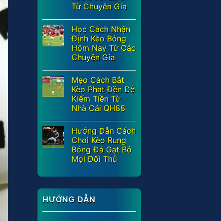
Từ Chuyên Gia
Học Cách Nhận
Định Kèo Bóng
Hôm Nay Từ Các
Chuyên Gia
Mẹo Cách Bắt
Kèo Phạt Đền Dễ
Kiếm Tiền Từ
Nhà Cái QH88
Hướng Dẫn Cách
Chơi Kèo Rung
Bóng Đá Gạt Bỏ
Mọi Đối Thủ
HƯỚNG DẪN