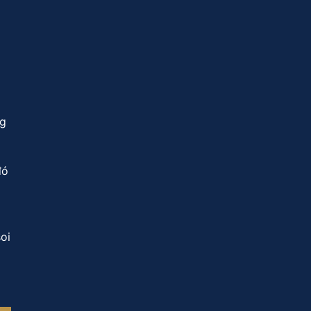
ng
đó
oi