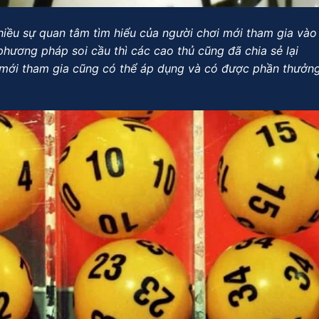
iều sự quan tâm tìm hiểu của người chơi mới tham gia vào
hương pháp soi cầu thì các cao thủ cũng đã chia sẻ lại
 mới tham gia cũng có thể áp dụng và có được phần thưởn