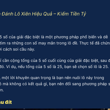
Đánh Lô Xiên Hiệu Quả – Kiếm Tiền Tỷ
5 số của giải đặc biệt là một phương pháp phổ biến và dễ
 tìm ra những con số may mắn trong lô đề. Thực tế đã chứ
i cách soi cầu này.
 cần cộng tổng của 5 số cuối cùng của giải đặc biệt, sau 
. Ví dụ, nếu tổng của 5 số là 25, bạn sẽ chọn số lô là 25.
, một lời khuyên quan trọng là bạn nên nuôi lô này trong
lô mà không có kết quả gì, bạn nên đổi sang phương pháp s
n.
u đít