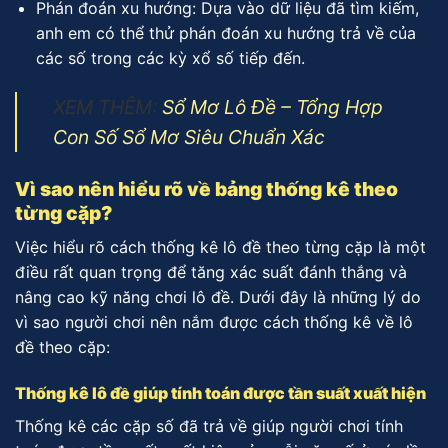
Phán đoán xu hướng: Dựa vào dữ liệu đã tìm kiếm,
anh em có thể thử phán đoán xu hướng trả về của
các số trong các kỳ xổ số tiếp đến.
XEM THÊM:
Sổ Mơ Lô Đề – Tổng Hợp
Con Số Sổ Mơ Siêu Chuẩn Xác
Vì sao nên hiểu rõ về bảng thống kê theo
từng cặp?
Việc hiểu rõ cách thống kê lô đề theo từng cặp là một
điều rất quan trọng để tăng xác suất đánh thắng và
nâng cao kỹ năng chơi lô đề. Dưới đây là những lý do
vì sao người chơi nên nắm được cách thống kê về lô
đề theo cặp:
Thống kê lô đề giúp tính toán được tần suất xuất hiện
Thống kê các cặp số đã trả về giúp người chơi tính