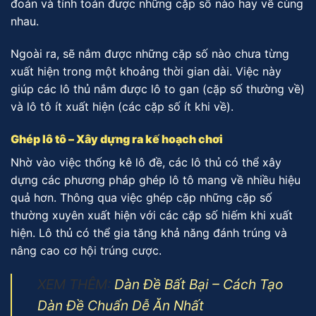
đoán và tính toán được những cặp số nào hay về cùng
nhau.
Ngoài ra, sẽ nắm được những cặp số nào chưa từng
xuất hiện trong một khoảng thời gian dài. Việc này
giúp các lô thủ nắm được lô to gan (cặp số thường về)
và lô tô ít xuất hiện (các cặp số ít khi về).
Ghép lô tô – Xây dựng ra kế hoạch chơi
Nhờ vào việc thống kê lô đề, các lô thủ có thể xây
dựng các phương pháp ghép lô tô mang về nhiều hiệu
quả hơn. Thông qua việc ghép cặp những cặp số
thường xuyên xuất hiện với các cặp số hiếm khi xuất
hiện. Lô thủ có thể gia tăng khả năng đánh trúng và
nâng cao cơ hội trúng cược.
XEM THÊM:
Dàn Đề Bất Bại – Cách Tạo
Dàn Đề Chuẩn Dễ Ăn Nhất