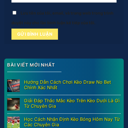
Lưu tên của tôi, email, và trang web trong trình
duyệt này cho lần bình luận kế tiếp của tôi.
BÀI VIẾT MỚI NHẤT
Hướng Dẫn Cách Chơi Kèo Draw No Bet
Chính Xác Nhất
Giải Đáp Thắc Mắc Kèo Trên Kèo Dưới Là Gì
Từ Chuyên Gia
Học Cách Nhận Định Kèo Bóng Hôm Nay Từ
Các Chuyên Gia