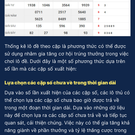
Thống kê lô đề theo cặp là phương thức có thể được
sử dụng nhằm gia tăng cơ hội trúng thưởng trong việc
chơi lô đề. Dưới đây là một số phương thức dựa trên
số lần mà các cặp số xuất hiện:
Lựa chọn các cặp số chưa về trong thời gian dài
Dựa vào số lần xuất hiện của các cặp số, các lô thủ có
thể chọn lựa các cặp số chưa bao giờ được trả về
trong một đoạn thời gian dài. Dựa vào những dữ liệu
này để chọn lựa ra các cặp số chưa trả về và tiếp tục
quan sát, cải thiện chúng. Việc này có thể gia tăng khả
năng giành về phần thưởng và tỷ lệ thắng cược trong