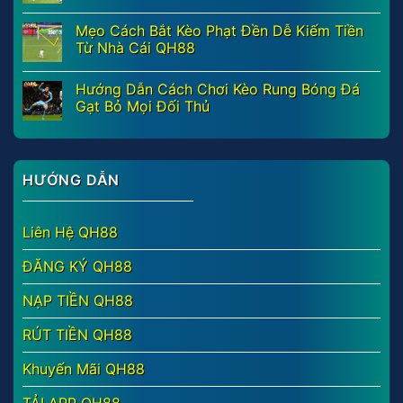
Mẹo Cách Bắt Kèo Phạt Đền Dễ Kiếm Tiền
Từ Nhà Cái QH88
Hướng Dẫn Cách Chơi Kèo Rung Bóng Đá
Gạt Bỏ Mọi Đối Thủ
HƯỚNG DẪN
Liên Hệ QH88
ĐĂNG KÝ QH88
NẠP TIỀN QH88
RÚT TIỀN QH88
Khuyến Mãi QH88