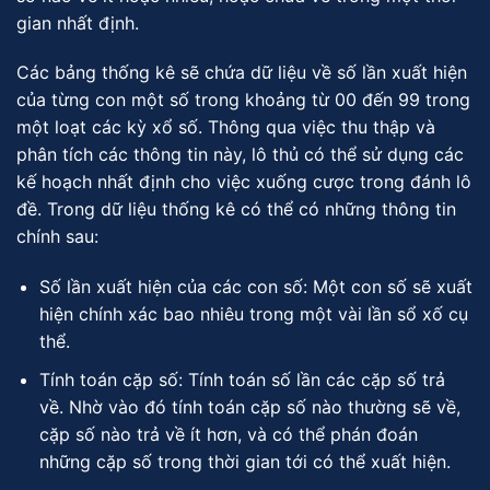
gian nhất định.
Các bảng thống kê sẽ chứa dữ liệu về số lần xuất hiện
của từng con một số trong khoảng từ 00 đến 99 trong
một loạt các kỳ xổ số. Thông qua việc thu thập và
phân tích các thông tin này, lô thủ có thể sử dụng các
kế hoạch nhất định cho việc xuống cược trong đánh lô
đề. Trong dữ liệu thống kê có thể có những thông tin
chính sau:
Số lần xuất hiện của các con số: Một con số sẽ xuất
hiện chính xác bao nhiêu trong một vài lần sổ xố cụ
thể.
Tính toán cặp số: Tính toán số lần các cặp số trả
về. Nhờ vào đó tính toán cặp số nào thường sẽ về,
cặp số nào trả về ít hơn, và có thể phán đoán
những cặp số trong thời gian tới có thể xuất hiện.