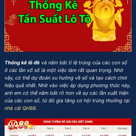
Thống kê lô đề
và nắm bắt tỉ lệ trúng của các con số
ở các lần xổ số là một việc làm rất quan trọng. Nhờ
vậy, có thể dự đoán xu hướng về số và tạo cách chơi
hiệu quả nhất. Nhờ vào việc áp dụng phương thức này,
anh em có thể nắm bắt rõ hơn về sự các lần xuất hiện
của các con số, từ đó gia tăng cơ hội trúng thưởng tại
nhà cái QH88
.