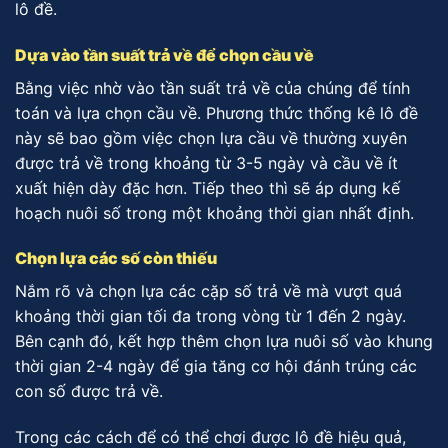
lô đề.
Dựa vào tần suất trả về để chọn cầu về
Bằng việc nhờ vào tần suất trả về của chúng để tính
toán và lựa chọn cầu về. Phương thức thống kê lô đề
này sẽ bao gồm việc chọn lựa cầu về thường xuyên
được trả về trong khoảng từ 3-5 ngày và cầu về ít
xuất hiện dày đặc hơn. Tiếp theo thì sẽ áp dụng kế
hoạch nuôi số trong một khoảng thời gian nhất định.
Chọn lựa các số còn thiếu
Nắm rõ và chọn lựa các cặp số trả về mà vượt quá
khoảng thời gian tối đa trong vòng từ 1 đến 2 ngày.
Bên cạnh đó, kết hợp thêm chọn lựa nuôi số vào khung
thời gian 2-4 ngày để gia tăng cơ hội đánh trúng các
con số được trả về.
Trong các cách để có thể chơi được lô đề hiệu quả,