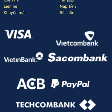
Miễn trừ
Tải app
Liên hệ
Nạp tiền
Khuyến mãi
Rút tiền