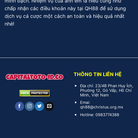
minh bạch. Nhiệm vụ của anh em là hiểu cũng như
chấp nhận các điều khoản này tại
QH88
để sử dụng
dịch vụ cá cược một cách an toàn và hiệu quả nhất
nhé!
THÔNG TIN LIÊN HỆ
Địa chỉ: 23/4B Phan Huy Ích,
Phường 12, Gò Vấp, Hồ Chí
Minh, Việt Nam
Emai:
qh88@christus.org.mx
Hotline: 0983774388