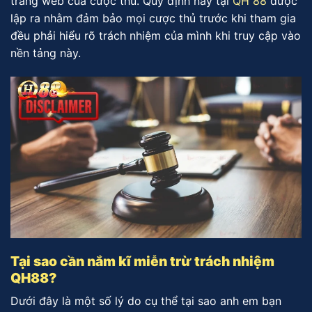
trang web của cược thủ. Quy định này tại
QH 88
được
lập ra nhằm đảm bảo mọi cược thủ trước khi
tham gia
đều phải hiểu rõ trách nhiệm của mình khi truy cập vào
nền tảng này.
Tại sao cần nắm kĩ miễn trừ trách nhiệm
QH88?
Dưới đây là một số lý do cụ thể tại sao anh em bạn