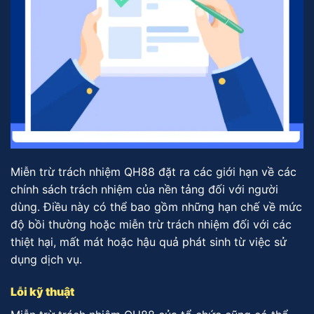
Miễn trừ trách nhiệm QH88 đặt ra các giới hạn về các
chính sách trách nhiệm của nền tảng đối với người
dùng. Điều này có thể bao gồm những hạn chế về mức
độ bồi thường hoặc miễn trừ trách nhiệm đối với các
thiệt hại, mất mát hoặc hậu quả phát sinh từ việc sử
dụng dịch vụ.
Lỗi kỹ thuật