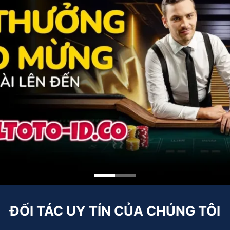
ĐỐI TÁC UY TÍN CỦA CHÚNG TÔI