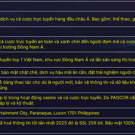
ịch vụ cá cược trực tuyến hàng đầu châu Á. Bao gồm: thể thao, ga
 cá cược trực tuyến an toàn và xanh chín đến người đam mê cá cư
hị trường Đông Nam Á.
 tuyến top 1 Việt Nam, khu vực Đông Nam Á và lấn sân sang thị tr
 bảo mật chặt chẽ, dich vụ hậu mãi ân cần, đặt trải nghiệm người 
dễ dàng thao tác cho dù là người mới, bảo vệ thông tin và dữ liệu
hủng.
p lý trong hoạt động casino và cá cược trực tuyến. Do PAGCOR cấp
áp lý và kỹ thuật.
tainment City, Paranaque, Luzon 1701 Philippines
hoá thông tin tối tân nhất 2025 đó là SSL 256 bit. Bảo mật 100% t