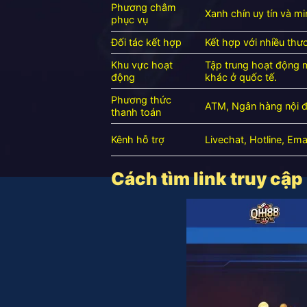
Phương châm
Xanh chín uy tín và mi
phục vụ
Đối tác kết hợp
Kết hợp với nhiều th
Khu vực hoạt
Tập trung hoạt động m
động
khác ở quốc tế.
Phương thức
ATM, Ngân hàng nội địa
thanh toán
Kênh hỗ trợ
Livechat, Hotline, Ema
Cách tìm link truy cậ