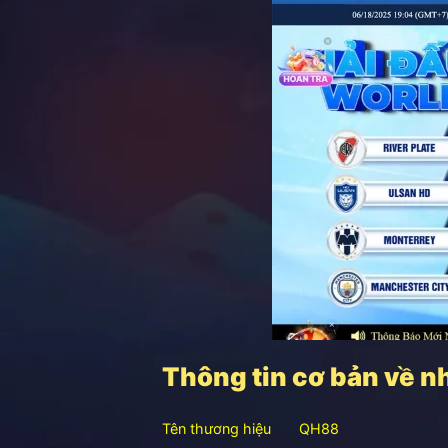
Thông tin cơ bản về n
QH88
Tên thương hiệu