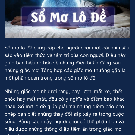
Sổ mơ lô đề cung cấp cho người chơi một cái nhìn sâu
sắc vào tiềm thức và tâm trí của con người. Điều này
giúp bạn hiểu rõ hơn về những điều bí ẩn đằng sau
những giấc mơ. Tổng hợp các giấc mơ thường gặp là
một phần quan trọng trong sổ mơ lô đề.
Những giấc mơ như rơi răng, bay lượn, mất xe, chết
chóc hay mất mắt, đều có ý nghĩa và điềm báo khác
nhau. Sổ mơ lô đề giúp giải mã những điềm báo cho
phép bạn biết những thay đổi sắp xảy ra trong cuộc
sống. Bằng cách này, người chơi có thể phân tích và
hiểu được những thông điệp tiềm ẩn trong giấc mơ