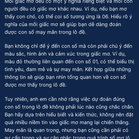
Mỗi giấc mơ đều có một ý nghĩa riêng biệt và mỗi con
người đều có giấc mơ khác nhau. Ví dụ, nếu bạn mơ
thấy con chó, có thể coi số tương ứng là 06. Hiểu rõ ý
nghĩa của mỗi giấc mơ sẽ giúp bạn dễ dàng đoán
được con số may mắn trong lô đề.
Bạn không chỉ để ý đến con số mà còn phải chú ý đến
màu sắc, hình ảnh và cảm xúc trong giấc mơ. Ví dụ,
màu đỏ thường liên quan đến con số 01, có thể biểu thị
tình yêu, đam mê và sự may mắn. Kết hợp giữa những
thông tin sẽ giúp bạn nhìn tổng quan hơn về con số
được mơ thấy trong lô đề.
Tuy nhiên, anh em cần nhớ rằng việc dự đoán đúng
con số trong lô đề không phải lúc nào cũng chắc chắn.
Bạn hãy dựa trên hiểu biết và kiến thức, không nên đặt
quá nhiều niềm tin vào giấc mơ mang lại chiến thắng.
May mắn là quan trọng, nhưng bạn cũng cần phải có
sự cẩn trọng và sự cân nhắc trong quá trình sổ mơ lô