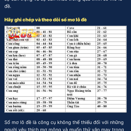
đề.
Hãy ghi chép và theo dõi sổ mơ lô đề
Sổ mơ lô đề là công cụ không thể thiếu đối với những
người yêu thích mơ mộng và muốn thử vận may trong