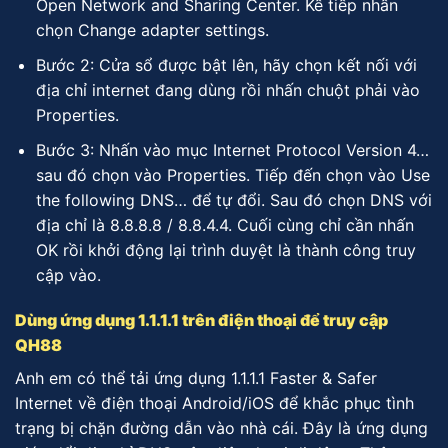
Open Network and Sharing Center. Kế tiếp nhấn
chọn Change adapter settings.
Bước 2: Cửa sổ được bật lên, hãy chọn kết nối với
địa chỉ internet đang dùng rồi nhấn chuột phải vào
Properties.
Bước 3: Nhấn vào mục Internet Protocol Version 4…
sau đó chọn vào Properties. Tiếp đến chọn vào Use
the following DNS… để tự đổi. Sau đó chọn DNS với
địa chỉ là 8.8.8.8 / 8.8.4.4. Cuối cùng chỉ cần nhấn
OK rồi khởi động lại trình duyệt là thành công truy
cập vào.
Dùng ứng dụng 1.1.1.1 trên điện thoại để truy cập
QH88
Anh em có thể tải ứng dụng 1.1.1.1 Faster & Safer
Internet về điện thoại Android/iOS để khắc phục tình
trạng bị chặn đường dẫn vào nhà cái. Đây là ứng dụng