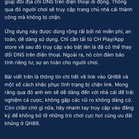
giúp đổi địa chỉ DNS trên điện thoại di động. Thông
qua đó người chơi sẽ truy cập trang chủ nhà cái thành
công mà không bị chặn.
Ứng dụng này được dùng rộng rãi bởi nó miễn phí, an
toàn, dễ dàng sử dụng. Chỉ cần tải từ CH Play/App
store về sau đó truy cập vào bật lên là đã có thể thay
đổi DNS trên điện thoại. Ngoài ra, nó còn đảm bảo
tính riêng tư, sự an toàn cho người chơi.
Bài viết trên là thông tin chi tiết về link vào QH88 và
một số cách khắc phục tình trạng bị chặn link. Mong
rằng qua đó anh em sẽ dễ dàng đến với nhà cái để trải
nghiệm cá cược, không gặp các rủi ro không đáng có.
Còn chần chờ gì nữa, hãy nhanh tay truy cập vào đăng
ký để không bỏ lỡ những trò chơi cực hot cùng ưu đãi
khủng ở QH88.