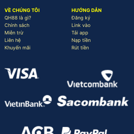
VỀ CHÚNG TÔI
HƯỚNG DẪN
QH88 là gì?
Đăng ký
Chính sách
Link vào
Miễn trừ
Tải app
Liên hệ
Nạp tiền
Khuyến mãi
Rút tiền