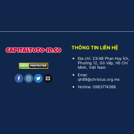
THÔNG TIN LIÊN HỆ
Địa chỉ: 23/4B Phan Huy Ích,
Phường 12, Gò Vấp, Hồ Chí
Minh, Việt Nam
Emai:
qh88@christus.org.mx
Hotline: 0983774388