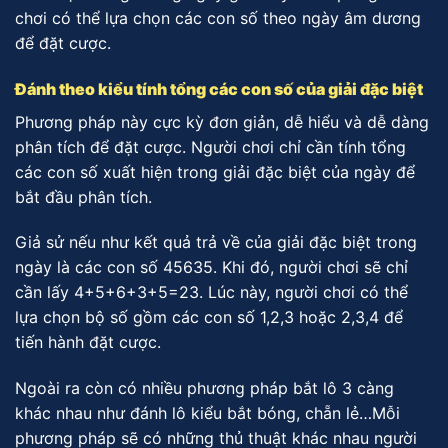
chơi có thể lựa chọn các con số theo ngày âm dương
để đặt cược.
Đánh theo kiểu tính tổng các con số của giải đặc biệt
Phương pháp này cực kỳ đơn giản, dễ hiểu và dễ dàng
phân tích để đặt cược. Người chơi chỉ cần tính tổng
các con số xuất hiện trong giải đặc biệt của ngày để
bắt đầu phân tích.
Giả sử nếu như kết quả trả về của giải đặc biệt trong
ngày là các con số 45635. Khi đó, người chơi sẽ chỉ
cần lấy 4+5+6+3+5
=23. Lúc này, người chơi có thể
lựa chọn bộ số gồm các con số 1,2,3 hoặc 2,3,4 để
tiến hành đặt cược.
Ngoài ra còn có nhiều phương pháp bắt lô 3 càng
khác nhau như đánh lô kiểu bắt bóng, chẵn lẻ…Mỗi
phương pháp sẽ có những thủ thuật khác nhau người