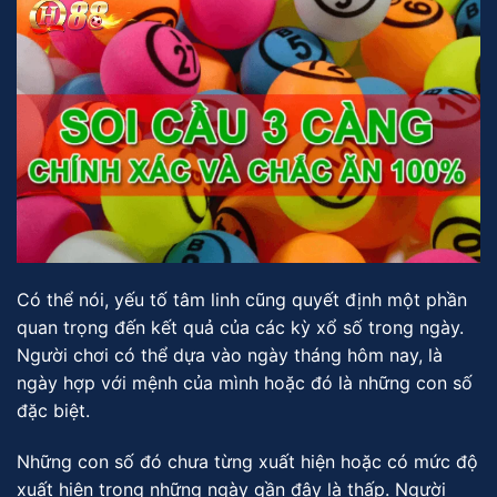
Có thể nói, yếu tố tâm linh cũng quyết định một phần
quan trọng đến kết quả của các kỳ xổ số trong ngày.
Người chơi có thể dựa vào ngày tháng hôm nay, là
ngày hợp với mệnh của mình hoặc đó là những con số
đặc biệt.
Những con số đó chưa từng xuất hiện hoặc có mức độ
xuất hiện trong những ngày gần đây là thấp. Người