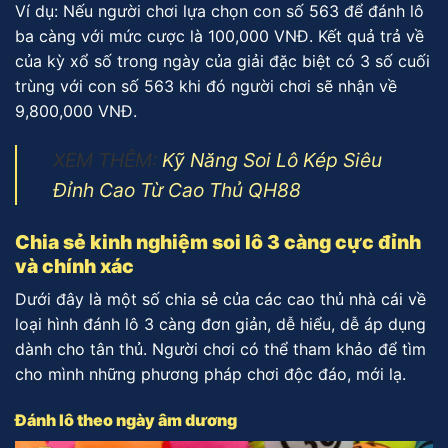
Ví dụ: Nếu người chơi lựa chọn con số 563 để đánh lô
ba càng với mức cược là 100,000 VNĐ. Kết quả trả về
của kỳ xổ số trong ngày của giải đặc biệt có 3 số cuối
trùng với con số 563 khi đó người chơi sẽ nhận về
9,800,000 VNĐ.
XEM THÊM:
Kỹ Năng Soi Lô Kép Siêu
Đỉnh Cao Từ Cao Thủ QH88
Chia sẻ kinh nghiệm soi lô 3 càng cực đỉnh
và chính xác
Dưới đây là một số chia sẻ của các cao thủ nhà cái về
loại hình đánh lô 3 càng đơn giản, dễ hiểu, dễ áp dụng
dành cho tân thủ. Người chơi có thể tham khảo để tìm
cho mình những phương pháp chơi độc đáo, mới lạ.
Đánh lô theo ngày âm dương