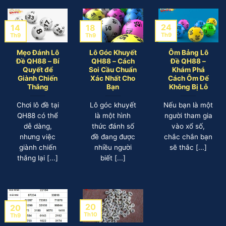
24
14
18
Th9
Th9
Th9
Mẹo Đánh Lô
Lô Góc Khuyết
Ôm Bảng Lô
Đề QH88 – Bí
QH88 – Cách
Đề QH88 –
Quyết để
Soi Cầu Chuẩn
Khám Phá
Giành Chiến
Xác Nhất Cho
Cách Ôm Để
Thắng
Bạn
Không Bị Lỗ
Chơi lô đề tại
Lô góc khuyết
Nếu bạn là một
QH88 có thể
là một hình
người tham gia
dễ dàng,
thức đánh số
vào xổ số,
nhưng việc
đề đang được
chắc chắn bạn
giành chiến
nhiều người
sẽ thắc [...]
thắng lại [...]
biết [...]
20
20
Th10
Th9