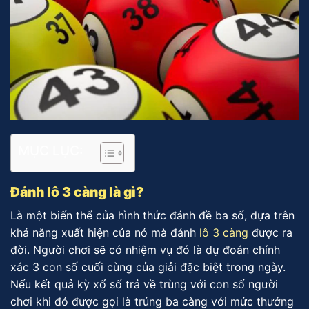
MỤC LỤC:
Đánh lô 3 càng là gì?
Là một biến thể của hình thức đánh đề ba số, dựa trên
khả năng xuất hiện của nó mà đánh
lô 3 càng
được ra
đời. Người chơi sẽ có nhiệm vụ đó là dự đoán chính
xác 3 con số cuối cùng của giải đặc biệt trong ngày.
Nếu kết quả kỳ xổ số trả về trùng với con số người
chơi khi đó được gọi là trúng ba càng với mức thưởng