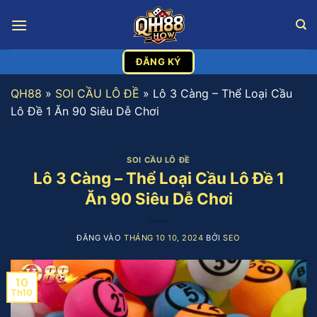
Bỏ
qua
nội
dung
ĐĂNG KÝ
QH88
»
SOI CẦU LÔ ĐỀ
»
Lô 3 Càng – Thể Loại Cầu
Lô Đề 1 Ăn 90 Siêu Dễ Chơi
SOI CẦU LÔ ĐỀ
Lô 3 Càng – Thể Loại Cầu Lô Đề 1
Ăn 90 Siêu Dễ Chơi
ĐĂNG VÀO
THÁNG 10 10, 2024
BỞI
SEO
10
Th10