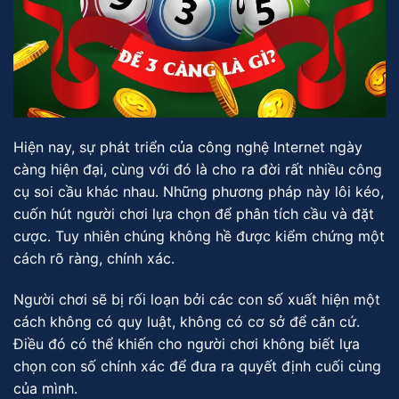
Hiện nay, sự phát triển của công nghệ Internet ngày
càng hiện đại, cùng với đó là cho ra đời rất nhiều công
cụ soi cầu khác nhau. Những phương pháp này lôi kéo,
cuốn hút người chơi lựa chọn để phân tích cầu và đặt
cược. Tuy nhiên chúng không hề được kiểm chứng một
cách rõ ràng, chính xác.
Người chơi sẽ bị rối loạn bởi các con số xuất hiện một
cách không có quy luật, không có cơ sở để căn cứ.
Điều đó có thể khiến cho người chơi không biết lựa
chọn con số chính xác để đưa ra quyết định cuối cùng
của mình.