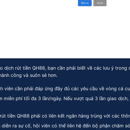
ao dịch rút tiền QH88, bạn cần phải biết về các lưu ý trong
thành công và suôn sẻ hơn.
ành viên cần phải đáp ứng đầy đủ các yêu cầu về vòng cá c
n miễn phí tối đa 3 lần/ngày. Nếu vượt quá 3 lần giao dịch, 
rút tiền QH88 phải có liên kết ngân hàng trùng với các thôn
h diễn ra sự cố, hội viên có thể liên hệ đến bộ phận chăm 