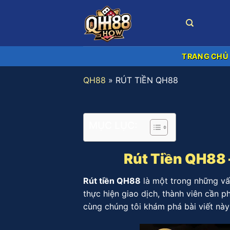
Bỏ
qua
nội
dung
TRANG CHỦ
QH88
»
RÚT TIỀN QH88
MỤC LỤC:
Rút Tiền QH88 
Rút tiền QH88
là một trong những vấn
thực hiện giao dịch, thành viên cần p
cùng chúng tôi khám phá bài viết này