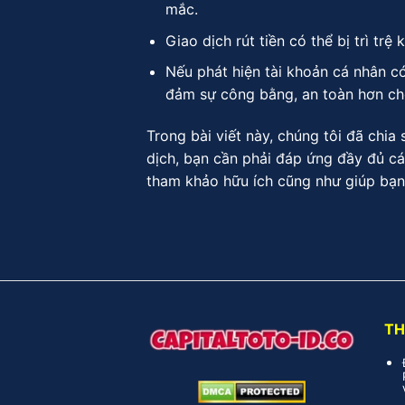
mắc.
Giao dịch rút tiền có thể bị trì tr
Nếu phát hiện tài khoản cá nhân c
đảm sự công bằng, an toàn hơn ch
Trong bài viết này, chúng tôi đã chia
dịch, bạn cần phải đáp ứng đầy đủ cá
tham khảo hữu ích cũng như giúp bạn 
TH