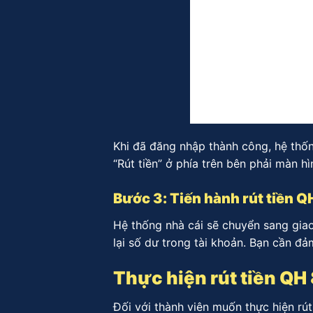
Khi đã đăng nhập thành công, hệ thống
“Rút tiền” ở phía trên bên phải màn hì
Bước 3: Tiến hành rút tiền 
Hệ thống nhà cái sẽ chuyển sang giao
lại số dư trong tài khoản. Bạn cần đ
Thực hiện rút tiền QH 
Đối với thành viên muốn thực hiện rút