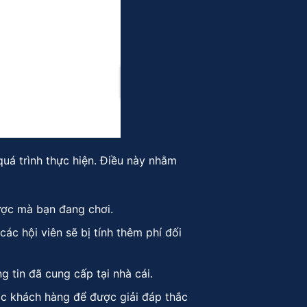
 quá trình thực hiện. Điều này nhằm
ược mà bạn đang chơi.
các hội viên sẽ bị tính thêm phí đối
g tin đã cung cấp tại nhà cái.
sóc khách hàng để được giải đáp thắc