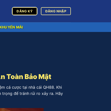
ĐĂNG KÝ
ĐĂNG NHẬP
KHUYẾN MÃI
An Toàn Bảo Mật
ệm cá cược tại nhà cái QH88. Khi
 trọng để tránh rủi ro xảy ra. Hãy