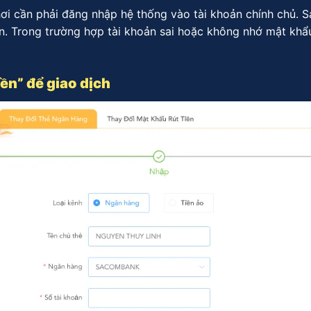
hơi cần phải đăng nhập hệ thống vào tài khoản chính chủ. S
. Trong trường hợp tài khoản sai hoặc không nhớ mật khẩu,
ền” để giao dịch