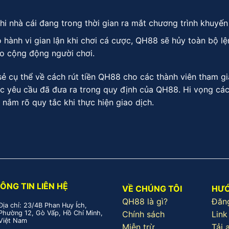
ệ khi nhà cái đang trong thời gian ra mắt chương trình khuyế
ó hành vi gian lận khi chơi cá cược, QH88 sẽ hủy toàn bộ l
o cộng động người chơi.
 sẻ cụ thể về cách rút tiền QH88 cho các thành viên tham gi
c yêu cầu đã đưa ra trong quy định của QH88. Hi vọng các 
nắm rõ quy tắc khi thực hiện giao dịch.
ÔNG TIN LIÊN HỆ
VỀ CHÚNG TÔI
HƯỚ
QH88 là gì?
Đăn
Địa chỉ: 23/4B Phan Huy Ích,
Phường 12, Gò Vấp, Hồ Chí Minh,
Chính sách
Link
Việt Nam
Miễn trừ
Tải 