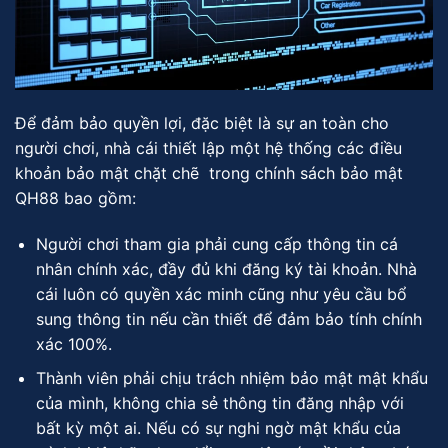
Để đảm bảo quyền lợi, đặc biệt là sự an toàn cho
người chơi, nhà cái thiết lập một hệ thống các điều
khoản bảo mật chặt chẽ trong chính sách bảo mật
QH88 bao gồm:
Người chơi tham gia phải cung cấp thông tin cá
nhân chính xác, đầy đủ khi đăng ký tài khoản. Nhà
cái luôn có quyền xác minh cũng như yêu cầu bổ
sung thông tin nếu cần thiết để đảm bảo tính chính
xác 100%.
Thành viên phải chịu trách nhiệm bảo mật mật khẩu
của mình, không chia sẻ thông tin đăng nhập với
bất kỳ một ai. Nếu có sự nghi ngờ mật khẩu của