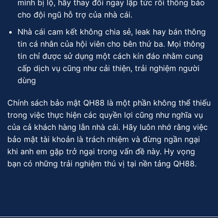
mình bị lộ, hãy thay đổi ngay lập tức rồi thông báo
cho đội ngũ hỗ trợ của nhà cái.
Nhà cái cam kết không chia sẻ, leak hay bán thông
tin cá nhân của hội viên cho bên thứ ba. Mọi thông
tin chỉ được sử dụng một cách kín đáo nhằm cung
cấp dịch vụ cũng như cải thiện, trải nghiệm người
dùng
Chính sách bảo mật QH88 là một phần không thể thiếu
trong việc thực hiện các quyền lợi cũng như nghĩa vụ
của cả khách hàng lẫn nhà cái. Hãy luôn nhớ rằng việc
bảo mật tài khoản là trách nhiệm và đừng ngần ngại
khi anh em gặp trở ngại trong vấn đề này. Hy vọng
bạn có những trải nghiệm thú vị tại nền tảng QH88.