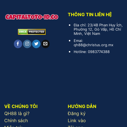
THÔNG TIN LIÊN HỆ
Địa chỉ: 23/4B Phan Huy Ích,
Phường 12, Gò Vấp, Hồ Chí
Minh, Việt Nam
Emai:
qh88@christus.org.mx
Hotline: 0983774388
VỀ CHÚNG TÔI
HƯỚNG DẪN
QH88 là gì?
Đăng ký
Chính sách
Link vào