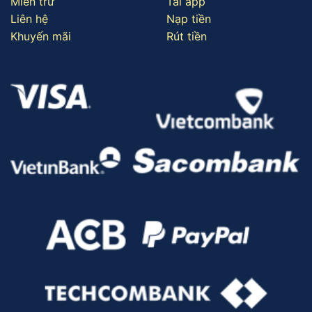
Miễn trừ
Tải app
Liên hệ
Nạp tiền
Khuyến mãi
Rút tiền