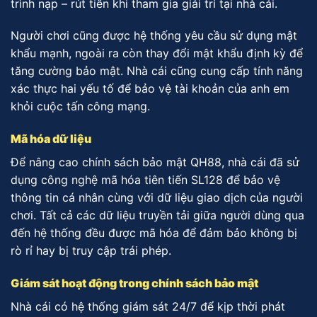
trình nạp – rút tiền khi tham gia giải trí tại nhà cái.
Người chơi cũng được hệ thống yêu cầu sử dụng mật
khẩu mạnh, ngoài ra còn thay đổi mật khẩu định kỳ để
tăng cường bảo mật. Nhà cái cũng cung cấp tính năng
xác thực hai yếu tố để bảo vệ tài khoản của anh em
khỏi cuộc tấn công mạng.
Mã hóa dữ liệu
Để nâng cao chính sách bảo mật QH88, nhà cái đã sử
dụng công nghệ mã hóa tiên tiến SL128 để bảo vệ
thông tin cá nhân cùng với dữ liệu giao dịch của người
chơi. Tất cả các dữ liệu truyền tải giữa người dùng qua
đến hệ thống đều được mã hóa để đảm bảo không bị
rò rỉ hay bị truy cập trái phép.
Giám sát hoạt động trong chính sách bảo mật
Nhà cái có hệ thống giám sát 24/7 để kịp thời phát