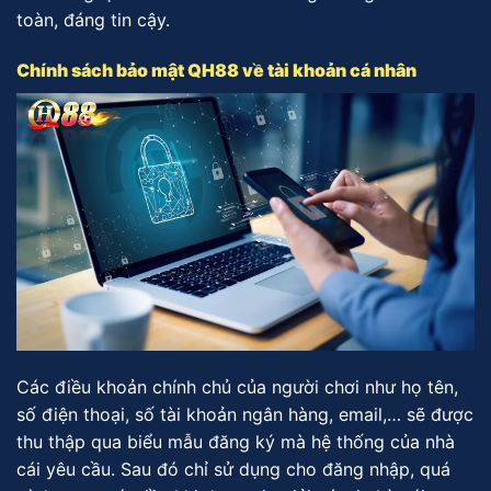
toàn, đáng tin cậy.
Chính sách bảo mật QH88 về tài khoản cá nhân
Các điều khoản chính chủ của người chơi như họ tên,
số điện thoại, số tài khoản ngân hàng, email,… sẽ được
thu thập qua biểu mẫu đăng ký mà hệ thống của nhà
cái yêu cầu. Sau đó chỉ sử dụng cho đăng nhập, quá