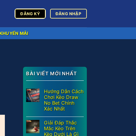
ĐĂNG KÝ
ĐĂNG NHẬP
KHUYẾN MÃI
BÀI VIẾT MỚI NHẤT
Hướng Dẫn Cách
Chơi Kèo Draw
No Bet Chính
Xác Nhất
Giải Đáp Thắc
Mắc Kèo Trên
Kèo Dưới Là Gì