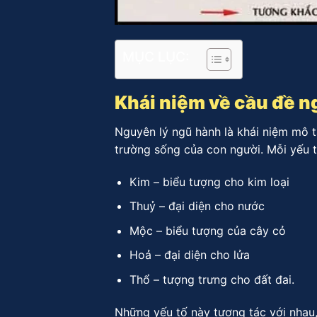
MỤC LỤC:
Khái niệm về cầu đề 
Nguyên lý ngũ hành là khái niệm mô t
trường sống của con người. Mỗi yếu t
Kim – biểu tượng cho kim loại
Thuỷ – đại diện cho nước
Mộc – biểu tượng của cây cỏ
Hoả – đại diện cho lửa
Thổ – tượng trưng cho đất đai.
Những yếu tố này tương tác với nhau, 