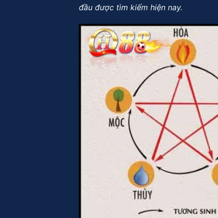
đầu được tìm kiếm hiện nay.