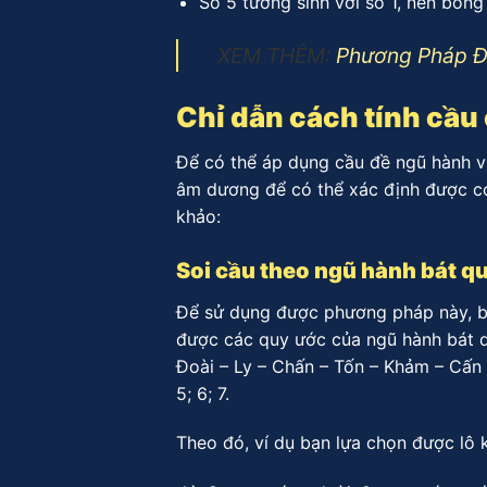
Số 5 tương sinh với số 1, nên bóng 
XEM THÊM:
Phương Pháp Đ
Chỉ dẫn cách tính cầ
Để có thể áp dụng cầu đề ngũ hành và
âm dương để có thể xác định được co
khảo:
Soi cầu theo ngũ hành bát qu
Để sử dụng được phương pháp này, bạ
được các quy ước của ngũ hành bát q
Đoài – Ly – Chấn – Tốn – Khảm – Cấn – 
5; 6; 7.
Theo đó, ví dụ bạn lựa chọn được lô 