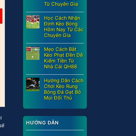
Từ Chuyên Gia
Học Cách Nhận
Định Kèo Bóng
Hôm Nay Từ Các
Chuyên Gia
Mẹo Cách Bắt
Kèo Phạt Đền Dễ
Kiếm Tiền Từ
Nhà Cái QH88
Hướng Dẫn Cách
Chơi Kèo Rung
Bóng Đá Gạt Bỏ
Mọi Đối Thủ
i
HƯỚNG DẪN
sẽ