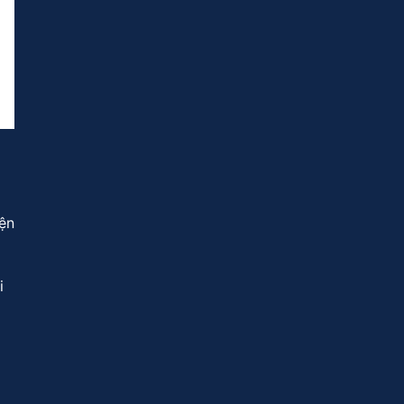
iện
i