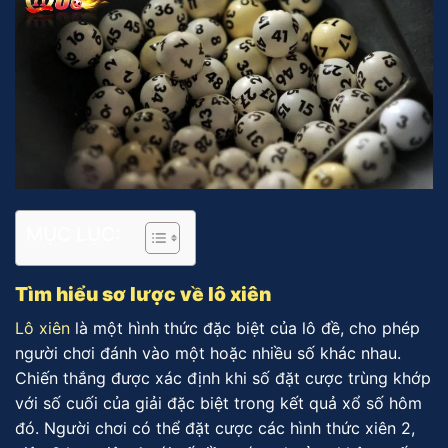
MỤC LỤC:
Tìm hiểu sơ lược về lô xiên
Lô xiên
là một hình thức đặc biệt của lô đề, cho phép
người chơi đánh vào một hoặc nhiều số khác nhau.
Chiến thắng được xác định khi số đặt cược trùng khớp
với số cuối của giải đặc biệt trong kết quả xổ số hôm
đó. Người chơi có thể đặt cược các hình thức xiên 2,