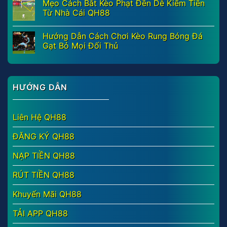
Mẹo Cách Bắt Kèo Phạt Đền Dễ Kiếm Tiền
Từ Nhà Cái QH88
Hướng Dẫn Cách Chơi Kèo Rung Bóng Đá
Gạt Bỏ Mọi Đối Thủ
HƯỚNG DẪN
Liên Hệ QH88
ĐĂNG KÝ QH88
NẠP TIỀN QH88
RÚT TIỀN QH88
Khuyến Mãi QH88
TẢI APP QH88