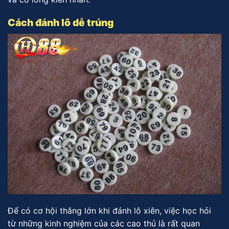
Cách đánh lô dễ trúng
Để có cơ hội thắng lớn khi đánh lô xiên, việc học hỏi
từ những kinh nghiệm của các cao thủ là rất quan