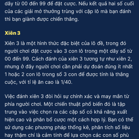
dãy từ 00 đến 99 để đặt cược. Nếu kết quả hai số cuối
của các giải mở thưởng trùng với cặp lô mà bạn đánh
thì bạn giành được chiến thắng.
Xiên 3
Xiên 3 là một hình thức đặc biệt của lô đề, trong đó
người chơi đặt cược vào 3 con lô trong một dãy số từ
00 đến 99. Cách đánh của xiên 3 tương tự như xiên 2,
nhưng ở đây người chơi cần phải dự đoán đúng ít nhất
1 hoặc 2 con lô trong số 3 con để được tính là thắng
cuộc, với tỉ lệ ăn cao là 1/40.
Việc đánh xiên 3 đòi hỏi sự chính xác và may mắn từ
phía người chơi. Một chiến thuật phổ biến đó là tập
trung vào việc chọn ra các cặp số có khả năng xuất
hiện cao và phân bổ cược một cách hợp lý. Bạn có thể
sử dụng các phương pháp thống kê, phân tích số liệu
hay thậm chí là cảm tính để lựa chọn các con số phù