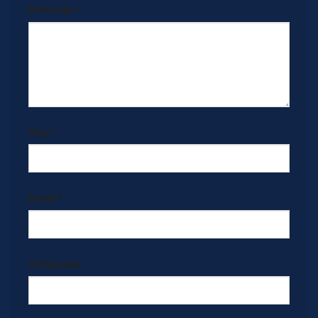
Bình luận
*
Tên
*
Email
*
Trang web