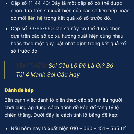
Cặp số 11-44-43: Đây là một cặp số có thể được
chọn dựa trên sự xuất hiện của các số liên tiếp hoặc
có mối
liên hệ
trong kết quả xổ số trước đó.
Cặp số 33-65-66: Cặp số này có thể được chọn
dựa trên các số có xu hướng xuất hiện cùng nhau
hoặc theo một quy luật nhất định trong kết quả xổ
số trước đó.
XEM THÊM:
Soi Cầu Lô Đề Là Gì? Bỏ
Túi 4 Mánh Soi Cầu Hay
Đánh đề kép
Bên cạnh việc đánh lô xiên theo cặp số, nhiều người
chơi cũng áp dụng cách đánh đề kép để tăng tỷ lệ
chiến thắng. Dưới đây là cách tính lô bằng đề kép:
Nếu hôm nay lô xuất hiện 010 – 060 – 151 – 565 thì