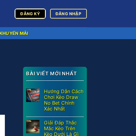
ĐĂNG KÝ
ĐĂNG NHẬP
KHUYẾN MÃI
BÀI VIẾT MỚI NHẤT
Hướng Dẫn Cách
Chơi Kèo Draw
No Bet Chính
Xác Nhất
Giải Đáp Thắc
Mắc Kèo Trên
Kèo Dưới Là Gì