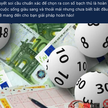
yết soi cầu chuẩn xác để chọn ra con số bạch thủ là hoàn
 cuộc sống giàu sang và thoải mái nhưng chưa biết bắt đầu
ẽ mang đến cho bạn giải pháp hoàn hảo!