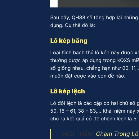
Sau đây, QH88 sẽ tổng hợp lại những 
dụng. Cụ thể đó là:
Lô kép bằng
Loại hình bạch thủ lô kép này được 
thường được áp dụng trong KQXS miền
số giống nhau, chẳng hạn như 00, 11, 
muốn đặt cược vào con đề nào.
Lô kép lệch
Lô đôi lệch là các cặp có hai chữ số
50, 16 – 61, 38 – 83,… Khái niệm này
cho ra kết quả có độ chênh lệch là 5.
XEM THÊM:
Chạm Trong Lô