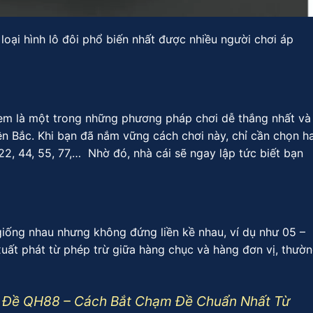
loại hình lô đôi phổ biến nhất được nhiều người chơi áp
xem là một trong những phương pháp chơi dễ thắng nhất và
 Bắc. Khi bạn đã nắm vững cách chơi này, chỉ cần chọn ha
22, 44, 55, 77,… Nhờ đó, nhà cái sẽ ngay lập tức biết bạn
 giống nhau nhưng không đứng liền kề nhau, ví dụ như 05 –
 xuất phát từ phép trừ giữa hàng chục và hàng đơn vị, thườ
 Đề QH88 – Cách Bắt Chạm Đề Chuẩn Nhất Từ