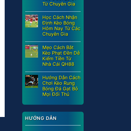
Từ Chuyên Gia
Học Cách Nhận
Định Kèo Bóng
Hôm Nay Từ Các
Chuyên Gia
Mẹo Cách Bắt
Kèo Phạt Đền Dễ
Kiếm Tiền Từ
Nhà Cái QH88
Hướng Dẫn Cách
Chơi Kèo Rung
Bóng Đá Gạt Bỏ
Mọi Đối Thủ
HƯỚNG DẪN