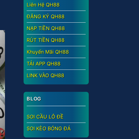
Liên Hệ QH88
ĐĂNG KÝ QH88
NẠP TIỀN QH88
RÚT TIỀN QH88
Khuyến Mãi QH88
TẢI APP QH88
LINK VÀO QH88
BLOG
SOI CẦU LÔ ĐỀ
SOI KÈO BÓNG ĐÁ