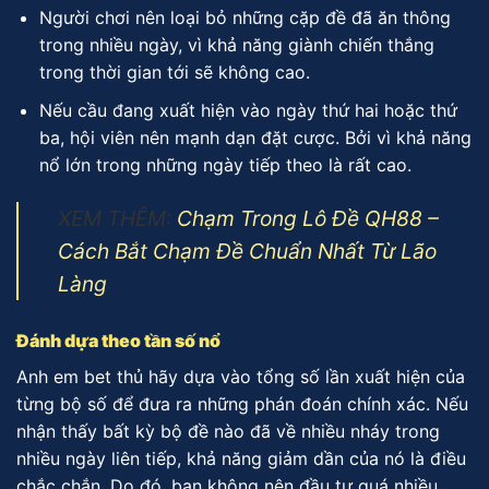
Người chơi nên loại bỏ những cặp đề đã ăn thông
trong nhiều ngày, vì khả năng giành chiến thắng
trong thời gian tới sẽ không cao.
Nếu cầu đang xuất hiện vào ngày thứ hai hoặc thứ
ba, hội viên nên mạnh dạn đặt cược. Bởi vì khả năng
nổ lớn trong những ngày tiếp theo là rất cao.
XEM THÊM:
Chạm Trong Lô Đề QH88 –
Cách Bắt Chạm Đề Chuẩn Nhất Từ Lão
Làng
Đánh dựa theo tần số nổ
Anh em bet thủ hãy dựa vào tổng số lần xuất hiện của
từng bộ số để đưa ra những phán đoán chính xác. Nếu
nhận thấy bất kỳ bộ đề nào đã về nhiều nháy trong
nhiều ngày liên tiếp, khả năng giảm dần của nó là điều
chắc chắn. Do đó, bạn không nên đầu tư quá nhiều