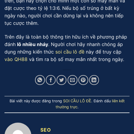
trên, bạn hãy chọn cho mình một con số may mắn và
đặt cược theo tỷ lệ 1:3:6. Nếu bộ số trúng ở bất kỳ
ngày nào, người chơi cần dừng lại và không nên tiếp
tục cược thêm.
Trên đây là toàn bộ thông tin hữu ích về phương pháp
đánh
lô nhiều nháy
. Người chơi hãy nhanh chóng áp
dụng những kiến thức
soi cầu lô đề
này
để truy cập
vào QH88
và tìm ra bộ số may mắn nhất trong ngày.
Bài viết này được đăng trong
SOI CẦU LÔ ĐỀ
. Đánh dấu
liên kết
thường trực
.
SEO