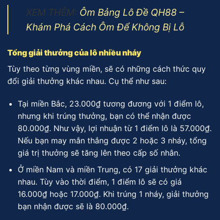
XEM THÊM:
Ôm Bảng Lô Đề QH88 –
Khám Phá Cách Ôm Để Không Bị Lỗ
Tổng giải thưởng của lô nhiều nháy
Tùy theo từng vùng miền, sẽ có những cách thức quy
đổi giải thưởng khác nhau. Cụ thể như sau:
Tại miền Bắc, 23.000₫ tương đương với 1 điểm lô,
nhưng khi trúng thưởng, bạn có thể nhận được
80.000₫. Như vậy, lợi nhuận từ 1 điểm lô là 57.000₫.
Nếu bạn may mắn thắng được 2 hoặc 3 nháy, tổng
giá trị thưởng sẽ tăng lên theo cấp số nhân.
Ở miền Nam và miền Trung, có 17 giải thưởng khác
nhau. Tùy vào thời điểm, 1 điểm lô sẽ có giá
16.000₫ hoặc 17.000₫. Khi trúng 1 nháy, giải thưởng
bạn nhận được sẽ là 80.000₫.