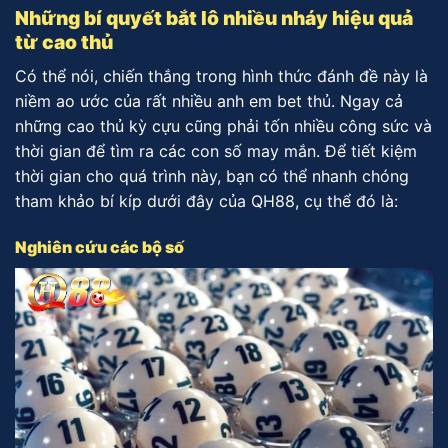
Những bí quyết bắt lô nhiều nháy hiệu quả
từ cao thủ
Có thể nói, chiến thắng trong hình thức đánh đề này là
niềm ao ước của rất nhiều anh em bet thủ. Ngay cả
những cao thủ kỳ cựu cũng phải tốn nhiều công sức và
thời gian để tìm ra các con số may mắn. Để tiết kiệm
thời gian cho quá trình này, bạn có thể nhanh chóng
tham khảo bí kíp dưới đây của QH88, cụ thể đó là:
Nghiên cứu các bộ số