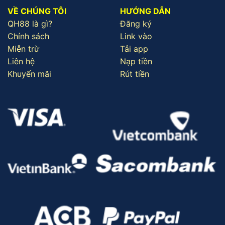
VỀ CHÚNG TÔI
HƯỚNG DẪN
QH88 là gì?
Đăng ký
Chính sách
Link vào
Miễn trừ
Tải app
Liên hệ
Nạp tiền
Khuyến mãi
Rút tiền