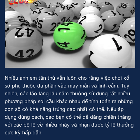
Nhiều anh em tân thủ vẫn luôn cho rằng việc chơi xổ
số phụ thuộc đa phần vào may mắn và linh cảm. Tuy
nhiên, các lão làng lâu năm thường sử dụng rất nhiều
phương pháp soi cầu khác nhau để tính toán ra những
con số có khả năng trúng cao nhất có thể. Nếu áp
dụng đúng cách, các bạn có thể dễ dàng chiến thắng
với các bộ lô về nhiều nháy và nhận được tỷ lệ thưởng
cực kỳ hấp dẫn.