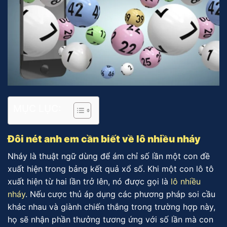
MỤC LỤC:
Đôi nét anh em cần biết về lô nhiều nháy
Nháy là thuật ngữ dùng để ám chỉ số lần một con đề
xuất hiện trong bảng kết quả xổ số. Khi một con lô tô
xuất hiện từ hai lần trở lên, nó được gọi là
lô nhiều
nháy
. Nếu cược thủ áp dụng các phương pháp soi cầu
khác nhau và giành chiến thắng trong trường hợp này,
họ sẽ nhận phần thưởng tương ứng với số lần mà con