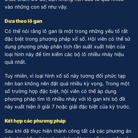
vào những con số như vậy.
Dưa theo lô gan
Có thể nói rằng lô gan là một trong những yếu tố rất
đặc biệt trong phương pháp xổ số. Hội viên có thể sử
dụng phương pháp phân tích tần suất xuất hiện của
loại hình này để tìm kiếm các bộ lô nhiều nháy hiệu
quả nhất.
Tuy nhiên, vì loại hình xổ số này tương đối phức tạp
nên bạn không nên đặt quá nhiều kỳ vọng. Trong một
số trường hợp đặc biệt, hội viên có thể áp dụng
phương pháp tìm lô nhiều nháy với lô gan khi bộ đề
này xuất hiện ở giải 7 hoặc giải đặc biệt của kỳ trước.
Kết hợp các phương pháp
Sau khi đã thực hiện thành công tất cả các phương án