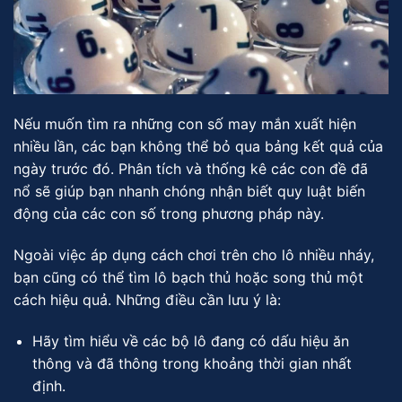
Nếu muốn tìm ra những con số may mắn xuất hiện
nhiều lần, các bạn không thể bỏ qua bảng kết quả của
ngày trước đó. Phân tích và thống kê các con đề đã
nổ sẽ giúp bạn nhanh chóng nhận biết quy luật biến
động của các con số trong phương pháp này.
Ngoài việc áp dụng cách chơi trên cho lô nhiều nháy,
bạn cũng có thể tìm lô bạch thủ hoặc song thủ một
cách hiệu quả. Những điều cần lưu ý là:
Hãy tìm hiểu về các bộ lô đang có dấu hiệu ăn
thông và đã thông trong khoảng thời gian nhất
định.