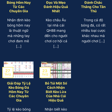
Bóng Hôm Nay
Đọc Và Mẹo
Đánh Chắc
Từ Các
Đánh Hiệu Quả
Thắng Cho Tân
Chuyên Gia
Nhất
Thủ
Nhận định kèo
Kèo châu Âu
Trong cá độ
bóng hôm nay
tại nhà cái
bóng đá, có rất
là thuật ngữ
QH88 mang
nhiều loại cược
mà những tay
đến cho người
khác nhau mà
chơi đam mê
chơi cơ hội cá
người chơi [...]
[...]
[...]
27
23
Th12
Th12
Giải Đáp Tỷ Lệ
Bỏ Túi Một Số
Kèo Bóng Đá
Cách Nhận
Hôm Nay Từ
Biết Kèo Lừa
Các Chuyên
Của Nhà Cái
Gia
Hiệu Quả
Tỷ lệ kèo bóng
Nhận biết kèo