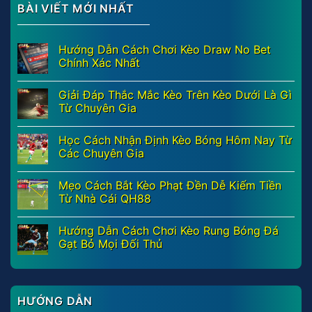
BÀI VIẾT MỚI NHẤT
Hướng Dẫn Cách Chơi Kèo Draw No Bet
Chính Xác Nhất
Giải Đáp Thắc Mắc Kèo Trên Kèo Dưới Là Gì
Từ Chuyên Gia
Học Cách Nhận Định Kèo Bóng Hôm Nay Từ
Các Chuyên Gia
Mẹo Cách Bắt Kèo Phạt Đền Dễ Kiếm Tiền
Từ Nhà Cái QH88
Hướng Dẫn Cách Chơi Kèo Rung Bóng Đá
Gạt Bỏ Mọi Đối Thủ
HƯỚNG DẪN