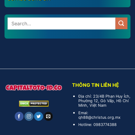
THÔNG TIN LIÊN HỆ
Địa chỉ: 23/4B Phan Huy Ích,
Phường 12, Gò Vấp, Hồ Chí
Minh, Việt Nam
Emai:
qh88@christus.org.mx
Hotline: 0983774388