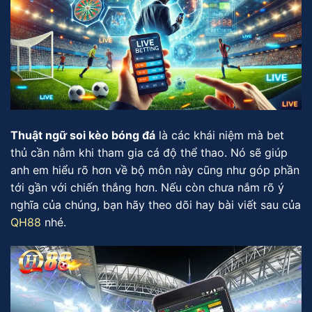
Thuật ngữ soi kèo bóng đá
là các khái niệm mà bet
thủ cần nắm khi tham gia cá độ thể thao. Nó sẽ giúp
anh em hiểu rõ hơn về bộ môn này cũng như góp phần
tới gần với chiến thắng hơn. Nếu còn chưa nắm rõ ý
nghĩa của chúng, bạn hãy theo dõi hay bài viết sau của
QH88
nhé.