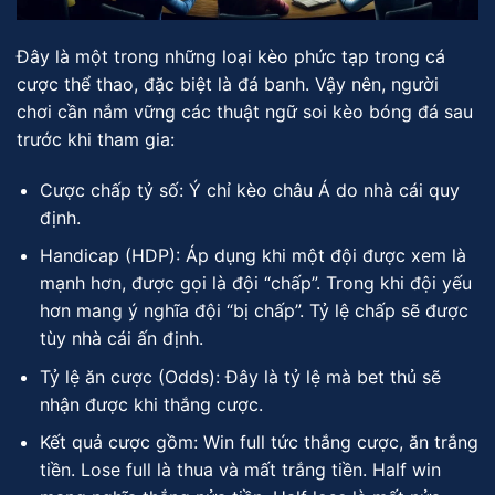
Đây là một trong những loại kèo phức tạp trong cá
cược thể thao, đặc biệt là đá banh. Vậy nên, người
chơi cần nắm vững các thuật ngữ soi kèo bóng đá sau
trước khi tham gia:
Cược chấp tỷ số: Ý chỉ kèo châu Á do nhà cái quy
định.
Handicap (HDP): Áp dụng khi một đội được xem là
mạnh hơn, được gọi là đội “chấp”. Trong khi đội yếu
hơn mang ý nghĩa đội “bị chấp”. Tỷ lệ chấp sẽ được
tùy nhà cái ấn định.
Tỷ lệ ăn cược (Odds): Đây là tỷ lệ mà bet thủ sẽ
nhận được khi thắng cược.
Kết quả cược gồm: Win full tức thắng cược, ăn trắng
tiền. Lose full là thua và mất trắng tiền. Half win