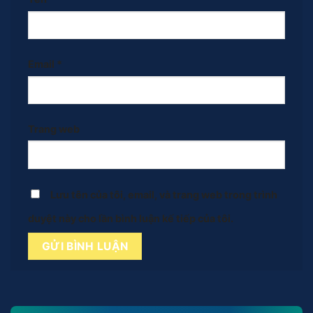
Email
*
Trang web
Lưu tên của tôi, email, và trang web trong trình
duyệt này cho lần bình luận kế tiếp của tôi.