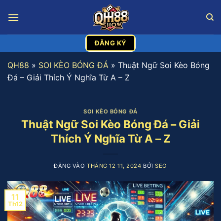
Bỏ
qua
nội
dung
ĐĂNG KÝ
QH88
»
SOI KÈO BÓNG ĐÁ
»
Thuật Ngữ Soi Kèo Bóng
Đá – Giải Thích Ý Nghĩa Từ A – Z
SOI KÈO BÓNG ĐÁ
Thuật Ngữ Soi Kèo Bóng Đá – Giải
Thích Ý Nghĩa Từ A – Z
ĐĂNG VÀO
THÁNG 12 11, 2024
BỞI
SEO
11
Th12