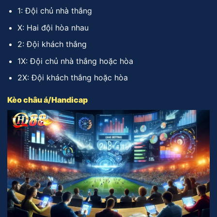
1: Đội chủ nhà thắng
X: Hai đội hòa nhau
2: Đội khách thắng
1X: Đội chủ nhà thắng hoặc hòa
2X: Đội khách thắng hoặc hòa
Kèo châu á/Handicap