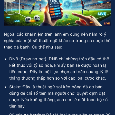
Ngoài các khái niệm trên, anh em cũng nên nắm rõ ý
nghĩa của một số thuật ngữ khác có trong cá cược thể
thao đá banh. Cụ thể như sau:
DNB (Draw no bet): DNB chỉ những trận đấu có thể
kết thúc với tỷ số hòa, khi ấy bạn sẽ được hoàn lại
tiền cược. Đây là một lựa chọn an toàn nhưng tỷ lệ
thắng thường thấp hơn so với các loại cược khác.
Stake: Đây là thuật ngữ soi kèo bóng đá cơ bản,
dùng để chỉ số tiền mà người chơi quyết định đặt
cược. Nếu không thắng, anh em sẽ mất toàn bộ số
tiền này.
90 minute betting: Đây là loại cược diễn ra trong 90