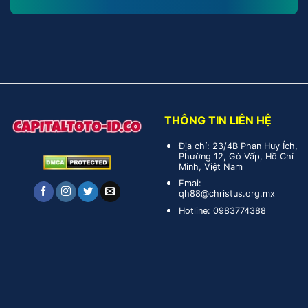
THÔNG TIN LIÊN HỆ
Địa chỉ: 23/4B Phan Huy Ích,
Phường 12, Gò Vấp, Hồ Chí
Minh, Việt Nam
Emai:
qh88@christus.org.mx
Hotline: 0983774388