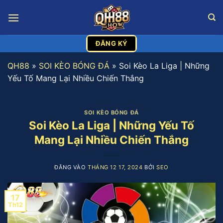
Bỏ
qua
nội
dung
ĐĂNG KÝ
QH88
»
SOI KÈO BÓNG ĐÁ
»
Soi Kèo La Liga | Những
Yếu Tố Mang Lại Nhiều Chiến Thắng
SOI KÈO BÓNG ĐÁ
Soi Kèo La Liga | Những Yếu Tố
Mang Lại Nhiều Chiến Thắng
ĐĂNG VÀO
THÁNG 12 17, 2024
BỞI
SEO
17
Th12