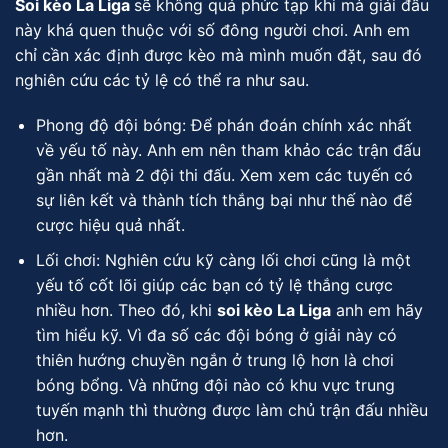
Soi kèo La Liga
sẽ không quá phức tạp khi mà giải đấu
này khá quen thuộc với số đông người chơi. Anh em
chỉ cần xác định được kèo mà mình muốn đặt, sau đó
nghiên cứu các tỷ lệ có thể ra như sau.
Phong độ đội bóng: Để phán đoán chính xác nhất
về yếu tố này. Anh em nên tham khảo các trận đấu
gần nhất mà 2 đội thi đấu. Xem xem các tuyến có
sự liên kết và thành tích thắng bại như thế nào để
cược hiệu quả nhất.
Lối chơi: Nghiên cứu kỹ càng lối chơi cũng là một
yếu tố cốt lõi giúp các bạn có tỷ lệ thắng cược
nhiều hơn. Theo đó, khi
soi kèo La Liga
anh em hãy
tìm hiểu kỹ. Vì đa số các đội bóng ở giải này có
thiên hướng chuyền ngắn ở trung lộ hơn là chơi
bóng bổng. Và những đội nào có khu vực trung
tuyến mạnh thì thường được làm chủ trận đấu nhiều
hơn.