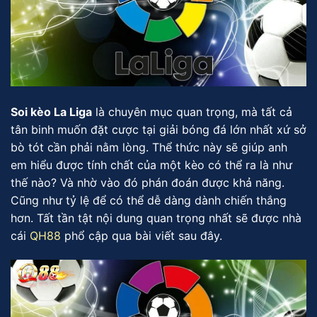
Soi kèo La Liga
là chuyên mục quan trọng, mà tất cả
tân binh muốn đặt cược tại giải bóng đá lớn nhất xứ sở
bò tót cần phải nằm lòng. Thể thức này sẽ giúp anh
em hiểu được tính chất của một kèo có thể ra là như
thế nào? Và nhờ vào đó phán đoán được khả năng.
Cũng như tỷ lệ để có thể dễ dàng dành chiến thắng
hơn. Tất tần tật nội dung quan trọng nhất sẽ được nhà
cái
QH88
phổ cập qua bài viết sau đây.