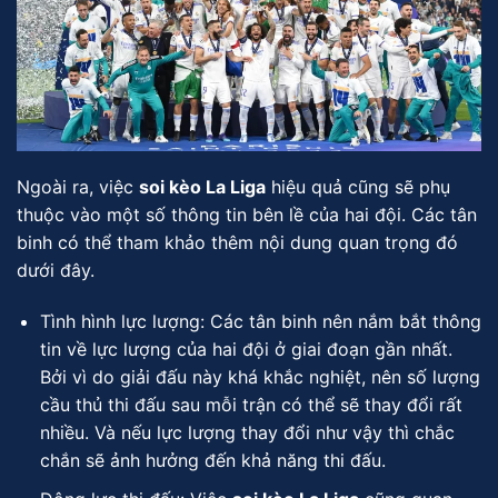
Ngoài ra, việc
soi kèo La Liga
hiệu quả cũng sẽ phụ
thuộc vào một số thông tin bên lề của hai đội. Các tân
binh có thể tham khảo thêm nội dung quan trọng đó
dưới đây.
Tình hình lực lượng: Các tân binh nên nắm bắt thông
tin về lực lượng của hai đội ở giai đoạn gần nhất.
Bởi vì do giải đấu này khá khắc nghiệt, nên số lượng
cầu thủ thi đấu sau mỗi trận có thể sẽ thay đổi rất
nhiều. Và nếu lực lượng thay đổi như vậy thì chắc
chắn sẽ ảnh hưởng đến khả năng thi đấu.