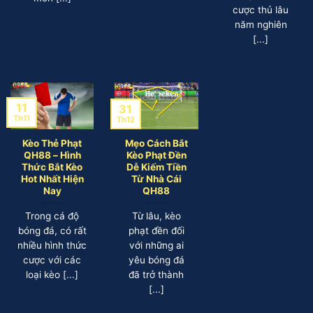
cược thủ lâu
năm nghiên
[...]
11
31
Th11
Th12
Kèo Thẻ Phạt
Mẹo Cách Bắt
QH88 – Hình
Kèo Phạt Đền
Thức Bắt Kèo
Dễ Kiếm Tiền
Hot Nhất Hiện
Từ Nhà Cái
Nay
QH88
Trong cá độ
Từ lâu, kèo
bóng đá, có rất
phạt đền đối
nhiều hình thức
với những ai
cược với các
yêu bóng đá
loại kèo [...]
đã trở thành
[...]