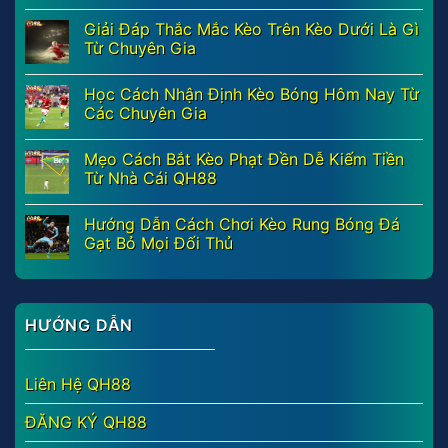
Giải Đáp Thắc Mắc Kèo Trên Kèo Dưới Là Gì
Từ Chuyên Gia
Học Cách Nhận Định Kèo Bóng Hôm Nay Từ
Các Chuyên Gia
Mẹo Cách Bắt Kèo Phạt Đền Dễ Kiếm Tiền
Từ Nhà Cái QH88
Hướng Dẫn Cách Chơi Kèo Rung Bóng Đá
Gạt Bỏ Mọi Đối Thủ
HƯỚNG DẪN
Liên Hệ QH88
ĐĂNG KÝ QH88