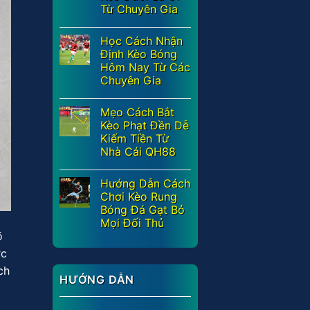
Từ Chuyên Gia
Học Cách Nhận
Định Kèo Bóng
Hôm Nay Từ Các
Chuyên Gia
Mẹo Cách Bắt
Kèo Phạt Đền Dễ
Kiếm Tiền Từ
Nhà Cái QH88
Hướng Dẫn Cách
Chơi Kèo Rung
Bóng Đá Gạt Bỏ
Mọi Đối Thủ
õ
ợc
ch
HƯỚNG DẪN