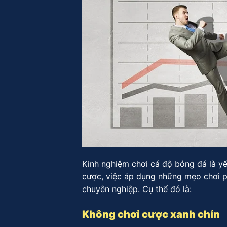
Kinh nghiệm chơi cá độ bóng đá là yếu
cược, việc áp dụng những mẹo chơi p
chuyên nghiệp. Cụ thể đó là:
Không chơi cược xanh chín