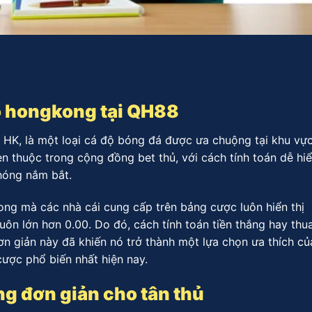
èo hongkong tại QH88
là HK, là một loại cá độ bóng đá được ưa chuộng tại khu vự
n thuộc trong cộng đồng bet thủ, với cách tính toán dễ hi
hóng nắm bắt.
ong mà các nhà cái cung cấp trên bảng cược luôn hiển thị
luôn lớn hơn 0.00. Do đó, cách tính toán tiền thắng hay thu
n giản này đã khiến nó trở thành một lựa chọn ưa thích củ
cược phổ biến nhất hiện nay.
g đơn giản cho tân thủ