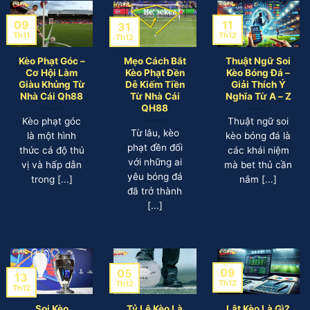
09
11
31
Th11
Th12
Th12
Kèo Phạt Góc –
Mẹo Cách Bắt
Thuật Ngữ Soi
Cơ Hội Làm
Kèo Phạt Đền
Kèo Bóng Đá –
Giàu Khủng Từ
Dễ Kiếm Tiền
Giải Thích Ý
Nhà Cái Qh88
Từ Nhà Cái
Nghĩa Từ A – Z
QH88
Kèo phạt góc
Thuật ngữ soi
Từ lâu, kèo
là một hình
kèo bóng đá là
phạt đền đối
thức cá độ thú
các khái niệm
với những ai
vị và hấp dẫn
mà bet thủ cần
yêu bóng đá
trong [...]
nắm [...]
đã trở thành
[...]
09
05
13
Th12
Th12
Th12
Soi Kèo
Tỷ Lệ Kèo Là
Lật Kèo Là Gì?