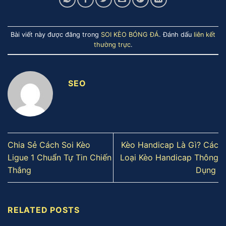
Bài viết này được đăng trong
SOI KÈO BÓNG ĐÁ
. Đánh dấu
liên kết
thường trực
.
SEO
Chia Sẻ Cách Soi Kèo
Kèo Handicap Là Gì? Các
Ligue 1 Chuẩn Tự Tin Chiến
Loại Kèo Handicap Thông
Thắng
Dụng
RELATED POSTS