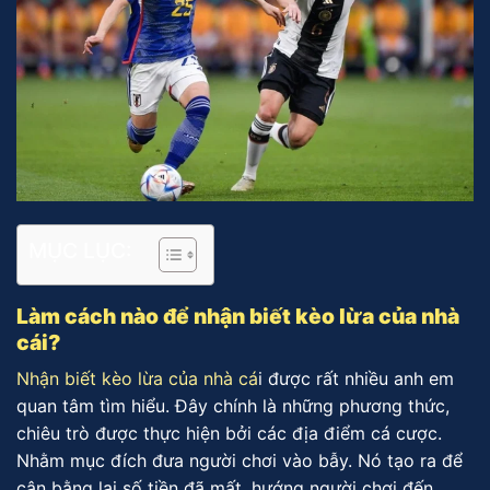
MỤC LỤC:
Làm cách nào để nhận biết kèo lừa của nhà
cái?
Nhận biết kèo lừa của nhà cá
i được rất nhiều anh em
quan tâm tìm hiểu. Đây chính là những phương thức,
chiêu trò được thực hiện bởi các địa điểm cá cược.
Nhằm mục đích đưa người chơi vào bẫy. Nó tạo ra để
cân bằng lại số tiền đã mất, hướng người chơi đến