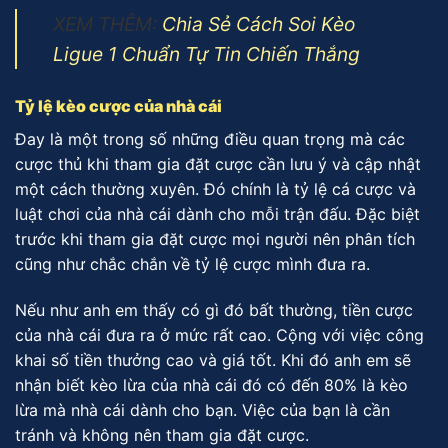
XEM THÊM:
Chia Sẻ Cách Soi Kèo
Ligue 1 Chuẩn Tự Tin Chiến Thắng
Tỷ lệ kèo cược của nhà cái
Đay là một trong số những điều quan trọng mà các
cược thủ khi tham gia đặt cược cần lưu ý và cập nhật
một cách thường xuyên. Đó chính là tỷ lệ cá cược và
luật chơi của nhà cái dành cho mỗi trận đấu. Đặc biệt
trước khi tham gia đặt cược mọi người nên phân tích
cũng như chắc chắn về tỷ lệ cược mình đưa ra.
Nếu như anh em thấy có gì đó bất thường, tiền cược
của nhà cái đưa ra ở mức rất cao. Cộng với việc công
khai số tiền thưởng cao và giá tốt. Khi đó anh em sẽ
nhận biết kèo lừa của nhà cái đó có đến 80% là kèo
lừa mà nhà cái dành cho bạn. Việc của bạn là cần
tránh và không nên tham gia đặt cược.