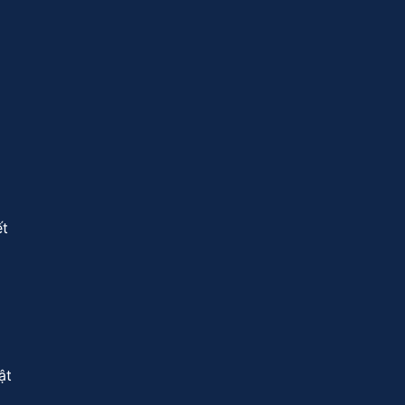
ết
ật