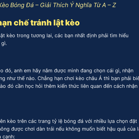
Kèo Bóng Đá – Giải Thích Ý Nghĩa Từ A – Z
n chế tránh lật kèo
t kèo trong tương lai, các bạn nhất định phải tìm hiểu
gì.
ào đó, anh em hãy nắm được mình đang chọn cái gì, nhận
ởng như thế nào. Chẳng hạn chơi kèo châu Á thì bạn phải bi
 vào đó cần học hỏi thêm kiến thức liên quan đến cách nhận
ên kèo trên các trang tỷ lệ bóng đá với nhiều lựa chọn đặt
hông được chơi dàn trải nếu không muốn biết hậu quả của l
a cạnh: