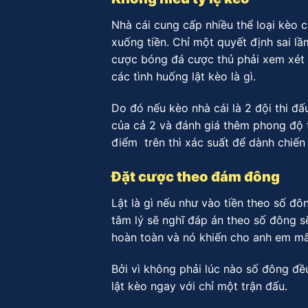
Nhà cái cung cấp nhiều thể loại kèo 
xuống tiền. Chỉ một quyết định sai lầ
cược bóng đá cược thủ phải xem xét k
các tình huống lật kèo là gì.
Do đó nếu kèo nhà cái là 2 đội thi đ
của cả 2 và đánh giá thêm phong độ 
điểm trên thì xác suất để dành chiến
Đặt cược theo đám đông
Lật là gì nếu như vào tiền theo số đ
tâm lý sẽ nghĩ đáp án theo số đông sẽ
hoàn toàn và nó khiến cho anh em mấ
Bởi vì không phải lúc nào số đông đề
lật kèo ngay với chỉ một trận đấu.