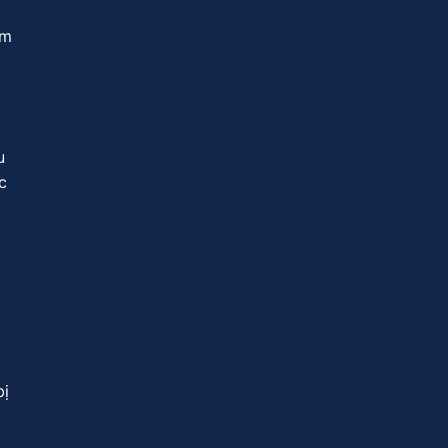
ám
u
c
bị