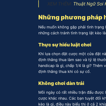
XEM THÊM:
Thuật Ngữ Soi 
Những phương pháp hạ
Nếu muốn không gặp phải tình trạng lậ
những cách tránh tình trạng lật kèo là 
Thực sự hiểu luật chơi
Khi lựa chọn đặt cược một cửa đặt n
định thắng thua làm sao và tỷ lệ thư
handicap là gì, chấp 1/4 là gì? Thêm
định thắng thua khi có sự cố.
Không chơi dàn trải
Mỗi ngày có rất nhiều trận đấu được l
cược khác nhau. Các bạn tuyệt đối k
kèo là gì, điều này biểu thị ở cả 2 khí