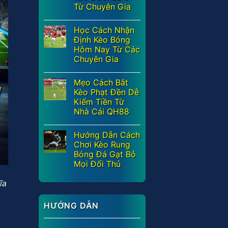
Từ Chuyên Gia
Học Cách Nhận
Định Kèo Bóng
Hôm Nay Từ Các
Chuyên Gia
Mẹo Cách Bắt
Kèo Phạt Đền Dễ
Kiếm Tiền Từ
Nhà Cái QH88
Hướng Dẫn Cách
Chơi Kèo Rung
Bóng Đá Gạt Bỏ
Mọi Đối Thủ
ĩa
HƯỚNG DẪN