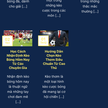
một trong
bóng đá, dành
trong những
những kèo
cho giải [...]
thắc mắc
cược trong các
thường [...]
môn [...]
01
02
Th12
Th1
Học Cách
Hướng Dẫn
Nhận Định Kèo
Chọn Kèo
Bóng Hôm Nay
Thơm Siêu
Từ Các
Chuẩn Từ Cao
Chuyên Gia
Thủ
Nhận định kèo
Kèo thơm là
bóng hôm nay
một loại hình
là thuật ngữ
kèo cược bóng
mà những tay
đá mang lại cơ
chơi đam mê
hội chiến [...]
[...]