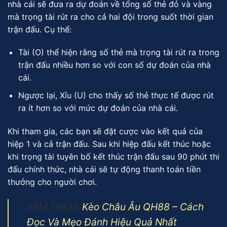
nhà cái sẽ đưa ra dự đoán về tổng số thẻ đỏ và vàng
mà trọng tài rút ra cho cả hai đội trong suốt thời gian
trận đấu. Cụ thể:
Tài (O) thể hiện rằng số thẻ mà trọng tài rút ra trong
trận đấu nhiều hơn so với con số dự đoán của nhà
cái.
Ngược lại, Xỉu (U) cho thấy số thẻ thực tế được rút
ra ít hơn so với mức dự đoán của nhà cái.
Khi tham gia, các bạn sẽ đặt cược vào kết quả của
hiệp 1 và cả trận đấu. Sau khi hiệp đấu kết thúc hoặc
khi trọng tài tuyên bố kết thúc trận đấu sau 90 phút thi
đấu chính thức, nhà cái sẽ tự động thanh toán tiền
thưởng cho người chơi.
XEM THÊM:
Kèo Châu Âu QH88 – Cách
Đọc Và Mẹo Đánh Hiệu Quả Nhất