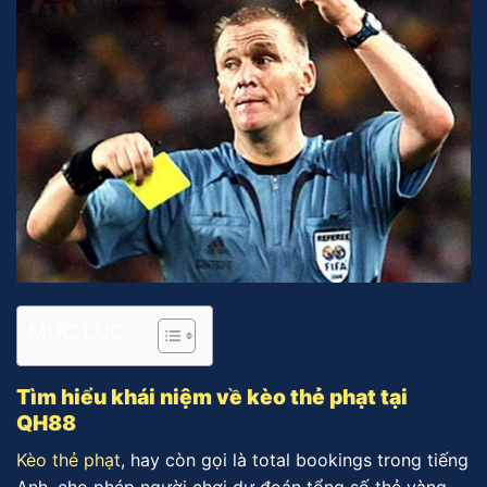
MỤC LỤC:
Tìm hiểu khái niệm về kèo thẻ phạt tại
QH88
Kèo thẻ phạt
, hay còn gọi là total bookings trong tiếng
Anh, cho phép người chơi dự đoán tổng số thẻ vàng