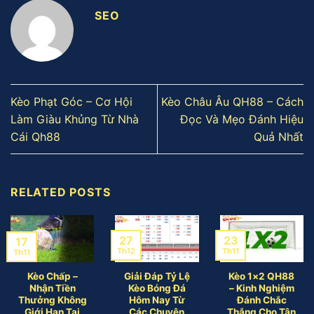
SEO
Kèo Phạt Góc – Cơ Hội
Kèo Châu Âu QH88 – Cách
Làm Giàu Khủng Từ Nhà
Đọc Và Mẹo Đánh Hiệu
Cái Qh88
Quả Nhất
RELATED POSTS
27
23
17
Th12
Th11
Th11
Kèo Chấp –
Giải Đáp Tỷ Lệ
Kèo 1×2 QH88
Nhận Tiền
Kèo Bóng Đá
– Kinh Nghiệm
Thưởng Không
Hôm Nay Từ
Đánh Chắc
Giới Hạn Tại
Các Chuyên
Thắng Cho Tân