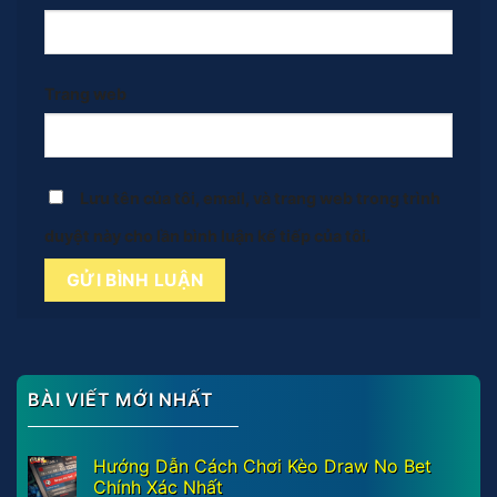
Trang web
Lưu tên của tôi, email, và trang web trong trình
duyệt này cho lần bình luận kế tiếp của tôi.
BÀI VIẾT MỚI NHẤT
Hướng Dẫn Cách Chơi Kèo Draw No Bet
Chính Xác Nhất