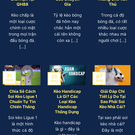
QH88
Gia
Thủ
Kèo chấp là
Tỷ lệ kèo bóng
Trong cá độ
một loại cược
đá hôm nay
bóng đá, có rất
chính có mặt
chắc hẳn một
nhiều loại cược
trong mọi trận
cái tên không
khác nhau mà
đấu bóng đá.
còn xa [...]
người chơi [...]
[...]
21
07
25
Th12
Th12
Th12
Chia Sẻ Cách
Kèo Handicap
Giải Đáp Chi
Soi Kèo Ligue 1
Là Gì? Các
Tiết Lý Do Tại
Chuẩn Tự Tin
Loại Kèo
Sao Phải Soi
Chiến Thắng
Handicap
Kèo Nhà Cái?
Thông Dụng
Soi kèo Ligue 1
Tại sao phải soi
Kèo handicap
là một hình
kèo nhà cái?
là gì – đây là
thức cá độ
Đây là một