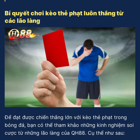
Bí quyết chơi kèo thẻ phạt luôn thắng từ
các lão làng
Để đạt được chiến thắng lớn với kèo thẻ phạt trong
bóng đá, bạn có thể tham khảo những kinh nghiệm soi
cược từ những lão làng của QH88. Cụ thể như sau: