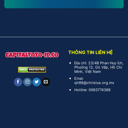
THÔNG TIN LIÊN HỆ
Địa chỉ: 23/4B Phan Huy Ích,
Phường 12, Gò Vấp, Hồ Chí
Minh, Việt Nam
Emai:
qh88@christus.org.mx
Hotline: 0983774388