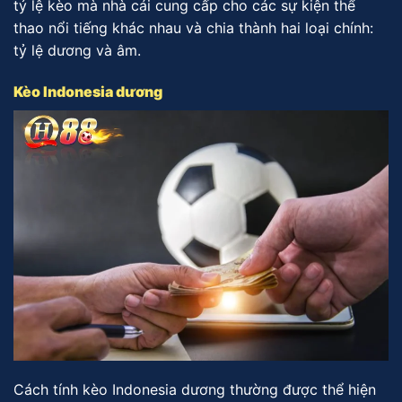
tỷ lệ kèo mà nhà cái cung cấp cho các sự kiện thể
thao nổi tiếng khác nhau và chia thành hai loại chính:
tỷ lệ dương và âm.
Kèo Indonesia dương
Cách tính kèo Indonesia dương thường được thể hiện