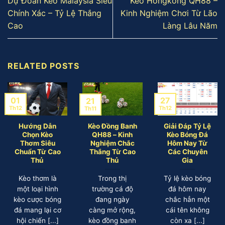
Dự Đoán Kèo Malaysia Siêu
Kèo Hongkong QH88 –
Chính Xác – Tỷ Lệ Thắng
Kinh Nghiệm Chơi Từ Lão
Cao
Làng Lâu Năm
RELATED POSTS
01
27
21
Th12
Th12
Th11
Hướng Dẫn
Kèo Đồng Banh
Giải Đáp Tỷ Lệ
Chọn Kèo
QH88 – Kinh
Kèo Bóng Đá
Thơm Siêu
Nghiệm Chắc
Hôm Nay Từ
Chuẩn Từ Cao
Thắng Từ Cao
Các Chuyên
Thủ
Thủ
Gia
Kèo thơm là
Trong thị
Tỷ lệ kèo bóng
một loại hình
trường cá độ
đá hôm nay
kèo cược bóng
đang ngày
chắc hẳn một
đá mang lại cơ
càng mở rộng,
cái tên không
hội chiến [...]
kèo đồng banh
còn xa [...]