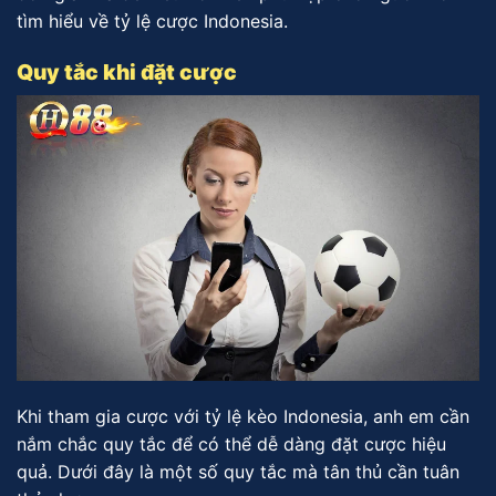
tìm hiểu về tỷ lệ cược Indonesia.
Quy tắc khi đặt cược
Khi tham gia cược với tỷ lệ kèo Indonesia, anh em cần
nắm chắc quy tắc để có thể dễ dàng đặt cược hiệu
quả. Dưới đây là một số quy tắc mà tân thủ cần tuân