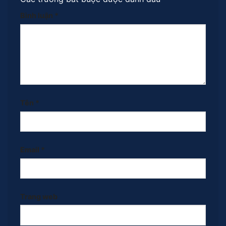
Bình luận
*
Tên
*
Email
*
Trang web