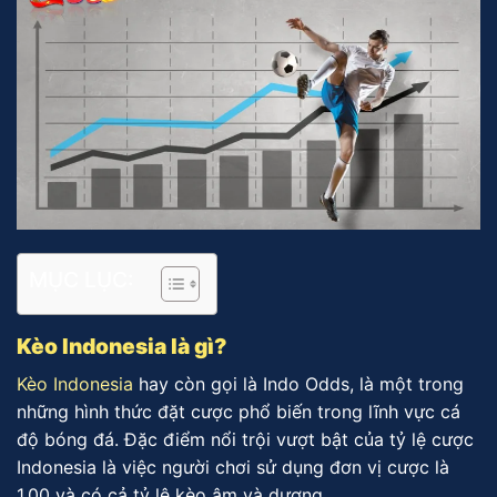
MỤC LỤC:
Kèo Indonesia là gì?
Kèo Indonesia
hay còn gọi là Indo Odds, là một trong
những hình thức đặt cược phổ biến trong lĩnh vực cá
độ bóng đá. Đặc điểm nổi trội vượt bật của tỷ lệ cược
Indonesia là việc người chơi sử dụng đơn vị cược là
1.00 và có cả tỷ lệ kèo âm và dương.