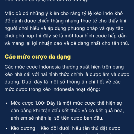
Mặc dù có những ý kiến cho rằng tỷ lệ kèo Indo khó
để dành được chiến thắng nhưng thực tế cho thấy khi
người chơi hiểu và áp dụng phương pháp và quy tắc
chơi phù hợp thì đây sẽ là một loại hình cược hấp dẫn
và mang lại lợi nhuận cao và dễ dàng nhất cho tân thủ.
Các mức cược đa dạng
Các mức cược Indonesia thường xuất hiện trên bảng
kèo nhà cái với hai hình thức chính là cược âm và cược
dương. Dưới đây là một số thông tin chi tiết về các
mức cược trong kèo Indonesia hoạt động:
Mức cược 1.00: Đây là một mức cược thể hiện sự
cân bằng khi trận đấu kết thúc và có kết quả hòa,
anh em sẽ nhận lại số tiền cược ban đầu.
Kèo dương – Kèo đội dưới: Nếu tân thủ đặt cược