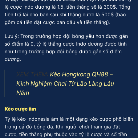
lệ cược Indo dương là 1.5, tiền thắng sẽ là 300$. Tổng
tiền trả lại cho bạn sau khi thắng cược là 500$ (bao
gồm cả tiền đặt cược ban đầu và tiền thắng).
Lưu ý: Trong trường hợp đội bóng yếu hơn được gán
số điểm là 0, tỷ lệ thắng cược Indo dương được tính
như trong trường hợp đội bóng được gán số điểm
dương.
XEM THÊM:
Kèo Hongkong QH88 –
Kinh Nghiệm Chơi Từ Lão Làng Lâu
Năm
Kèo cược âm
Tỷ lệ kèo Indonesia âm là một dạng kèo cược phổ biến
trong cá độ bóng đá. Khi người chơi tham gia đặt
cược, tiền thắng phụ thuộc vào tỷ lệ cược và số tiền