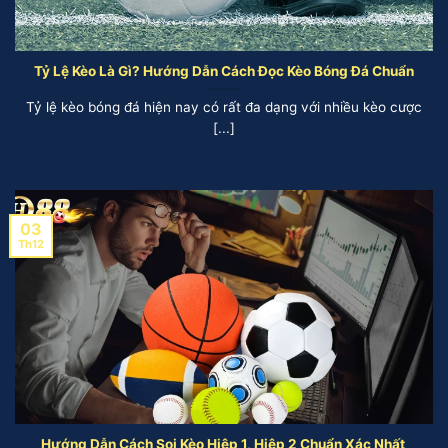
Tỷ Lệ Kèo Là Gì? Hướng Dẫn Cách Đọc Kèo Bóng Đá Chuẩn
Tỷ lệ kèo bóng đá hiện nay có rất đa dạng với nhiều kèo cược
[...]
03
Th12
Hướng Dẫn Cách Soi Kèo Hiệp 1, Hiệp 2 Chuẩn Xác Nhất