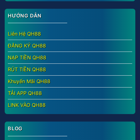
HƯỚNG DẪN
Liên Hệ QH88
ĐĂNG KÝ QH88
NẠP TIỀN QH88
RÚT TIỀN QH88
Khuyến Mãi QH88
TẢI APP QH88
LINK VÀO QH88
BLOG