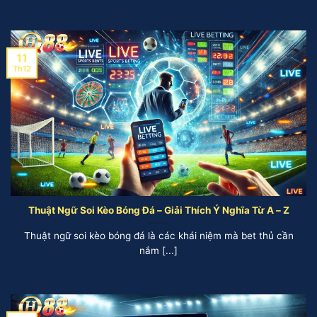
11
Th12
Thuật Ngữ Soi Kèo Bóng Đá – Giải Thích Ý Nghĩa Từ A – Z
Thuật ngữ soi kèo bóng đá là các khái niệm mà bet thủ cần
nắm [...]