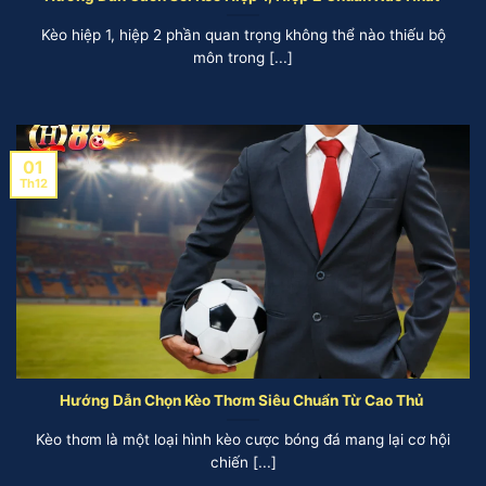
Kèo hiệp 1, hiệp 2 phần quan trọng không thể nào thiếu bộ
môn trong [...]
01
Th12
Hướng Dẫn Chọn Kèo Thơm Siêu Chuẩn Từ Cao Thủ
Kèo thơm là một loại hình kèo cược bóng đá mang lại cơ hội
chiến [...]