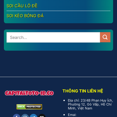
SOI CẦU LÔ ĐỀ
SOI KÈO BÓNG ĐÁ
THÔNG TIN LIÊN HỆ
Địa chỉ: 23/4B Phan Huy Ích,
Phường 12, Gò Vấp, Hồ Chí
Minh, Việt Nam
Emai: