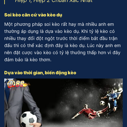
Hiệp 1, Hiệp 2 Chuẩn Xác Nhất
Soi kèo căn cứ vào kèo dụ
Một phương pháp soi kèo rất hay mà nhiều anh em
thường áp dụng là dựa vào kèo dụ. Khi tỷ lệ kèo có
nhiều thay đổi đột ngột trước thời điểm bắt đầu trận
đấu thì có thể xác định đây là kèo dụ. Lúc này anh em
nên đặt cược vào kèo có tỷ lệ thưởng thấp hơn vì đây
đảm bảo là kèo thơm.
Dựa vào thời gian, biến động kèo