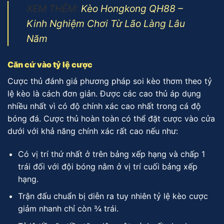
XEM THÊM:
Kèo Hongkong QH88 –
Kinh Nghiệm Chơi Từ Lão Làng Lâu
Năm
Căn cứ vào tỷ lệ cược
Cược thủ đánh giá phương pháp soi kèo thơm theo tỷ
lệ kèo là cách đơn giản. Được các cao thủ áp dụng
nhiều nhất vì có độ chính xác cao nhất trong cá độ
bóng đá. Cược thủ hoàn toàn có thể đặt cược vào cửa
dưới với khả năng chính xác rất cao nếu như:
Có vị trí thứ nhất ở trên bảng xếp hạng và chấp 1
trái đối với đội bóng nằm ở vị trí cuối bảng xếp
hạng.
Trận đấu chuẩn bị diễn ra tuy nhiên tỷ lệ kèo cược
giảm nhanh chỉ còn ¾ trái.