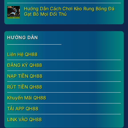
Hướng Dẫn Cách Chơi Kèo Rung Bóng Đá
Gạt Bỏ Mọi Đối Thủ
HƯỚNG DẪN
Liên Hệ QH88
ĐĂNG KÝ QH88
NẠP TIỀN QH88
RÚT TIỀN QH88
Khuyến Mãi QH88
TẢI APP QH88
LINK VÀO QH88