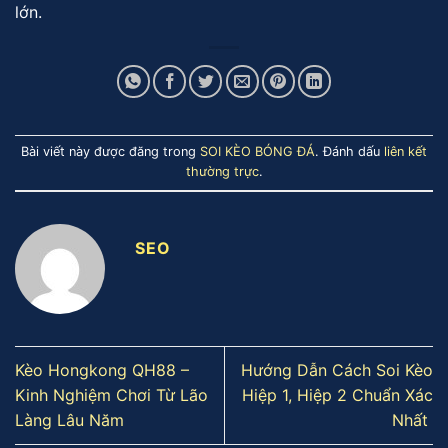
lớn.
Bài viết này được đăng trong
SOI KÈO BÓNG ĐÁ
. Đánh dấu
liên kết
thường trực
.
SEO
Kèo Hongkong QH88 –
Hướng Dẫn Cách Soi Kèo
Kinh Nghiệm Chơi Từ Lão
Hiệp 1, Hiệp 2 Chuẩn Xác
Làng Lâu Năm
Nhất