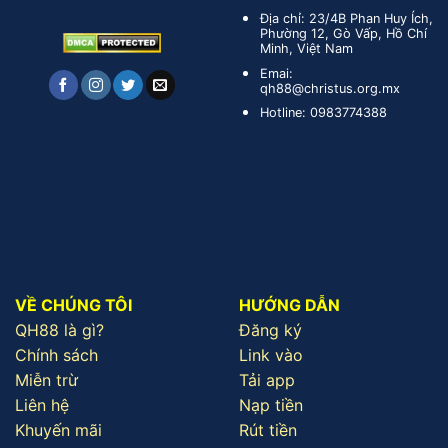
Địa chỉ: 23/4B Phan Huy Ích,
Phường 12, Gò Vấp, Hồ Chí
Minh, Việt Nam
Emai:
qh88@christus.org.mx
Hotline: 0983774388
VỀ CHÚNG TÔI
HƯỚNG DẪN
QH88 là gì?
Đăng ký
Chính sách
Link vào
Miễn trừ
Tải app
Liên hệ
Nạp tiền
Khuyến mãi
Rút tiền