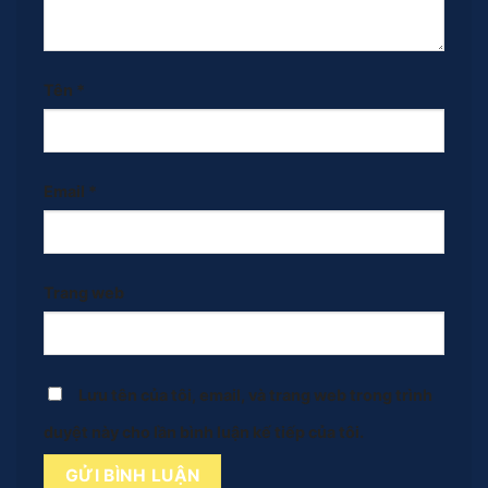
Tên
*
Email
*
Trang web
Lưu tên của tôi, email, và trang web trong trình
duyệt này cho lần bình luận kế tiếp của tôi.