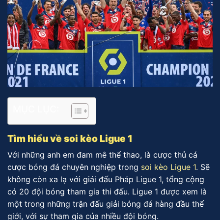
MỤC LỤC:
Tìm hiểu về soi kèo Ligue 1
Với những anh em đam mê thể thao, là cược thủ cá
cược bóng đá chuyên nghiệp trong
soi kèo Ligue 1
. Sẽ
không còn xa lạ với giải đấu Pháp Ligue 1, tổng cộng
có 20 đội bóng tham gia thi đấu. Ligue 1 được xem là
một trong những trận đấu giải bóng đá hàng đầu thế
giới, với sự tham gia của nhiều đội bóng.