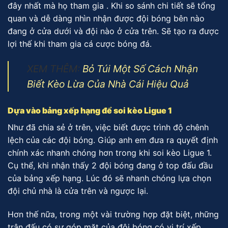
đây nhất mà họ tham gia . Khi so sánh chi tiết sẽ tổng
quan và dễ dàng nhìn nhận được đội bóng bên nào
đang ở cửa dưới và đội nào ở cửa trên. Sẽ tạo ra được
lợi thế khi tham gia cá cược bóng đá.
XEM THÊM:
Bỏ Túi Một Số Cách Nhận
Biết Kèo Lừa Của Nhà Cái Hiệu Quả
Dựa vào bảng xếp hạng để soi kèo Ligue 1
Như đã chia sẻ ở trên, việc biết được trình độ chênh
lệch của các đội bóng. Giúp anh em đưa ra quyết định
chính xác nhanh chóng hơn trong khi soi kèo Ligue 1.
Cụ thể, khi nhận thấy 2 đội bóng đang ở top đấu đầu
của bảng xếp hạng. Lúc đó sẽ nhanh chóng lựa chọn
đội chủ nhà là cửa trên và ngược lại.
Hơn thế nữa, trong một vài trường hợp đặt biệt, những
trận đấu có sự góp mặt của đội bóng có vị trí xếp