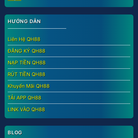
HƯỚNG DẪN
Liên Hệ QH88
ĐĂNG KÝ QH88
NẠP TIỀN QH88
RÚT TIỀN QH88
Khuyến Mãi QH88
TẢI APP QH88
LINK VÀO QH88
BLOG