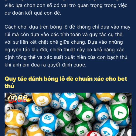
việc lựa chọn con số có vai trò quan trọng trong việc
dự đoán kết quả con đề.
Cách chơi dựa trên bóng lô đề không chỉ dựa vào may
rủi mà còn dựa vào các tính toán và quy tắc cụ thể,
với sự liên kết chặt chẽ giữa chúng. Dựa vào những
nguyên tắc lâu đời, chiến thuật này có khả năng xác
định tổng thể và xác suất xuất hiện của con bạch thủ
khi anh em đưa ra quyết định cược.
Quy tắc đánh bóng lô đề chuẩn xác cho bet
thủ