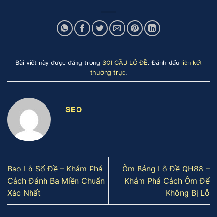
Bài viết này được đăng trong
SOI CẦU LÔ ĐỀ
. Đánh dấu
liên kết
thường trực
.
SEO
Bao Lô Số Đề – Khám Phá
Ôm Bảng Lô Đề QH88 –
Cách Đánh Ba Miền Chuẩn
Khám Phá Cách Ôm Để
Xác Nhất
Không Bị Lỗ