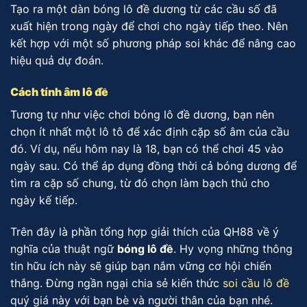
Tạo ra một dàn bóng lô đề dương từ các cầu số đã
xuất hiện trong ngày để chơi cho ngày tiếp theo. Nên
kết hợp với một số phương pháp soi khác để nâng cao
hiệu quả dự đoán.
Cách tính âm lô đề
Tương tự như việc chơi bóng lô đề dương, bạn nên
chọn ít nhất một lô tô để xác định cặp số âm của cầu
đó. Ví dụ, nếu hôm nay là 18, bạn có thể chơi 45 vào
ngày sau. Có thể áp dụng đồng thời cả bóng dương để
tìm ra cặp số chung, từ đó chọn làm bạch thủ cho
ngày kế tiếp.
Trên đây là phần tổng hợp giải thích của QH88 về ý
nghĩa của thuật ngữ
bóng lô đề
. Hy vọng những thông
tin hữu ích này sẽ giúp bạn nắm vững cơ hội chiến
thắng. Đừng ngần ngại chia sẻ kiến thức
soi cầu lô đề
quý giá này với bạn bè và người thân của bạn nhé.