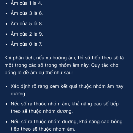
Âm của 1 là 4.
Âm của 3 là 6.
Âm của 5 là 8.
Âm của 2 là 9.
Âm của 0 là 7.
Khi phân tích, nếu xu hướng âm, thì số tiếp theo sẽ là
một trong các số trong nhóm âm này. Quy tắc chơi
bóng lô đề âm cụ thể như sau:
Xác định rõ ràng xem kết quả thuộc nhóm âm hay
dương.
Nếu số ra thuộc nhóm âm, khả năng cao số tiếp
theo sẽ thuộc nhóm dương.
Nếu số ra thuộc nhóm dương, khả năng cao bóng
tiếp theo sẽ thuộc nhóm âm.