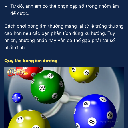
Từ đó, anh em có thể chọn cặp số trong nhóm âm
để cược.
Cách chơi bóng âm thường mang lại tỷ lệ trúng thưởng
cao hơn nếu các bạn phân tích đúng xu hướng. Tuy
nhiên, phương pháp này vẫn có thể gặp phải sai số
nhất định.
Quy tắc bóng âm dương