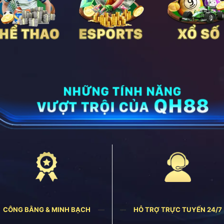
CÔNG BẰNG & MINH BẠCH
HỖ TRỢ TRỰC TUYẾN 24/7