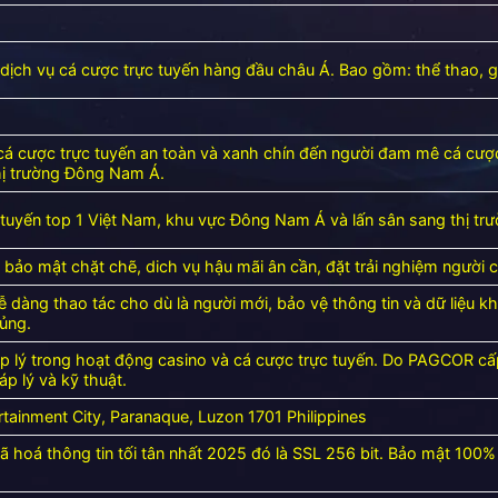
ịch vụ cá cược trực tuyến hàng đầu châu Á. Bao gồm: thể thao, ga
 cá cược trực tuyến an toàn và xanh chín đến người đam mê cá cư
hị trường Đông Nam Á.
 tuyến top 1 Việt Nam, khu vực Đông Nam Á và lấn sân sang thị tr
 bảo mật chặt chẽ, dich vụ hậu mãi ân cần, đặt trải nghiệm người 
dễ dàng thao tác cho dù là người mới, bảo vệ thông tin và dữ liệu
hủng.
p lý trong hoạt động casino và cá cược trực tuyến. Do PAGCOR cấp
áp lý và kỹ thuật.
tainment City, Paranaque, Luzon 1701 Philippines
hoá thông tin tối tân nhất 2025 đó là SSL 256 bit. Bảo mật 100% t