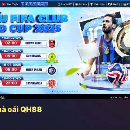
hà cái QH88