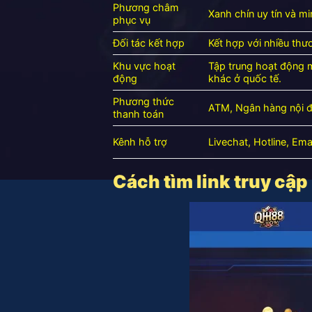
Phương châm
Xanh chín uy tín và mi
phục vụ
Đối tác kết hợp
Kết hợp với nhiều th
Khu vực hoạt
Tập trung hoạt động m
động
khác ở quốc tế.
Phương thức
ATM, Ngân hàng nội địa
thanh toán
Kênh hỗ trợ
Livechat, Hotline, Ema
Cách tìm link truy cậ