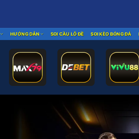
HƯỚNG DẪN
SOI CẦU LÔ ĐỀ
SOI KÈO BÓNG ĐÁ