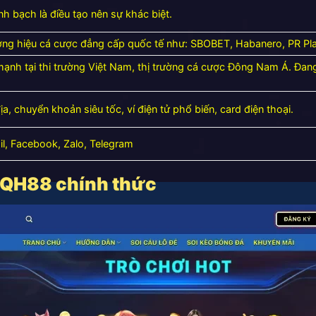
nh bạch là điều tạo nên sự khác biệt.
ương hiệu cá cược đẳng cấp quốc tế như: SBOBET, Habanero, PR Pl
ạnh tại thi trường Việt Nam, thị trường cá cược Đông Nam Á. Đang
, chuyển khoản siêu tốc, ví điện tử phổ biến, card điện thoại.
il, Facebook, Zalo, Telegram
p QH88 chính thức